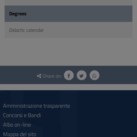
Degrees
Didactic calendar
Questionnaire
and
Share on:
social
Amministrazione trasparente
Concorsi e Bandi
Albo on-line
Mappa del sito