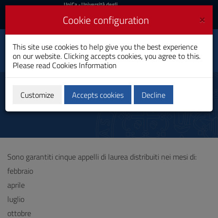
UniCa
UniCa
- Università degli
Studi di Cagliari
and
×
Cookie configuration
UniCA News
Login
Login
Journalism and Web
This site use cookies to help give you the best experience
Toggle
Information
on our website. Clicking accepts cookies, you agree to this.
navigation
Master's Degree
Please read
Cookies Information
Skip
to
Degrees
Content
Customize
Accepts cookies
Decline
Go
to
site
navigation
Go
to
Sono garantiti cinque appelli di laurea distribuiti nei mesi di:
Footer
febbraio
aprile
luglio
ottobre