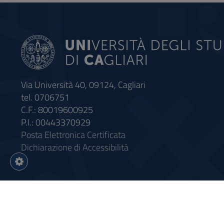
Via Università 40, 09124, Cagliari
tel. 0706751
C.F.: 80019600925
P.I.: 00443370929
Posta Elettronica Certificata
Dichiarazione di Accessibilità
Impostazioni
cookie