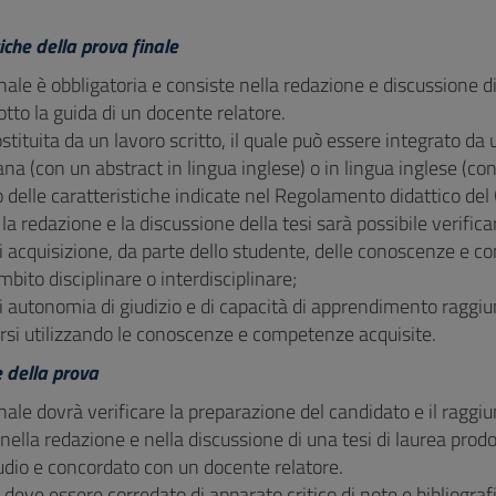
iche della prova finale
nale è obbligatoria e consiste nella redazione e discussione di
tto la guida di un docente relatore.
ostituita da un lavoro scritto, il quale può essere integrato d
iana (con un abstract in lingua inglese) o in lingua inglese (co
o delle caratteristiche indicate nel Regolamento didattico del 
la redazione e la discussione della tesi sarà possibile verifica
o di acquisizione, da parte dello studente, delle conoscenze e
mbito disciplinare o interdisciplinare;
o di autonomia di giudizio e di capacità di apprendimento raggi
arsi utilizzando le conoscenze e competenze acquisite.
e della prova
nale dovrà verificare la preparazione del candidato e il raggi
nella redazione e nella discussione di una tesi di laurea pro
tudio e concordato con un docente relatore.
 deve essere corredato di apparato critico di note e bibliograf