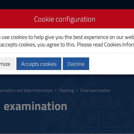
Cookie configuration
Web Information
e use cookies to help give you the best experience on our web
 accepts cookies, you agree to this. Please read
Cookies Info
mize
Accepts cookies
Decline
hing
Calendars and Timetable
Quality
ournalism and Web Information
Teaching
Final examination
l examination