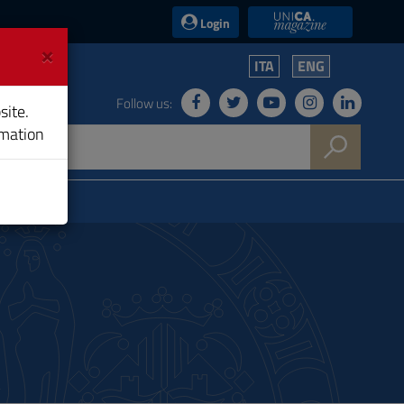
UniCA News
Login
×
ITA
ENG
Follow us:
site.
rmation