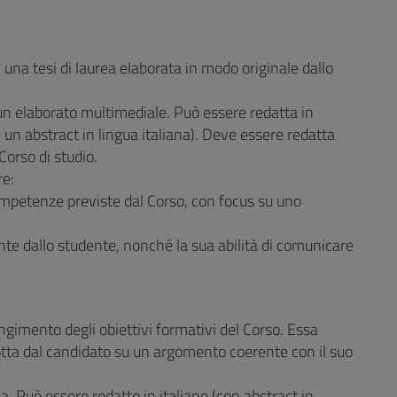
 una tesi di laurea elaborata in modo originale dallo
a un elaborato multimediale. Può essere redatta in
n un abstract in lingua italiana). Deve essere redatta
Corso di studio.
re:
 competenze previste dal Corso, con focus su uno
unte dallo studente, nonché la sua abilità di comunicare
ungimento degli obiettivi formativi del Corso. Essa
dotta dal candidato su un argomento coerente con il suo
ia. Può essere redatto in italiano (con abstract in