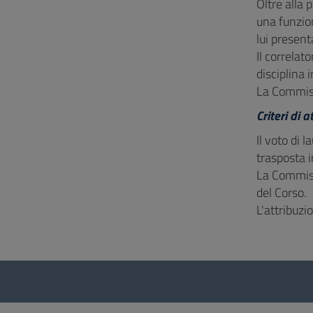
Oltre alla 
una funzion
lui presen
Il correlat
disciplina
La Commissi
Criteri di 
Il voto di 
trasposta i
La Commiss
del Corso.
L'attribuz
Questionnaire
and
social