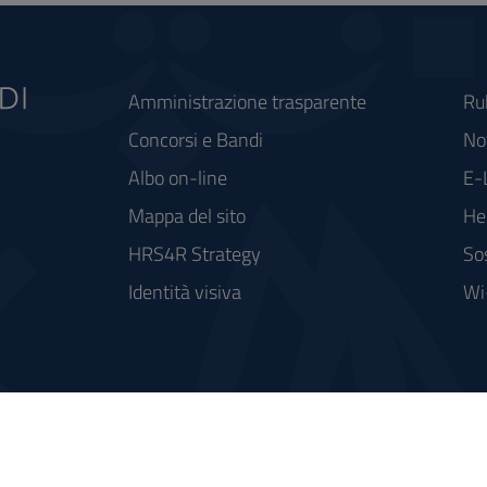
Amministrazione trasparente
Ru
Concorsi e Bandi
Not
Albo on-line
E-
Mappa del sito
He
HRS4R Strategy
So
Identità visiva
Wi