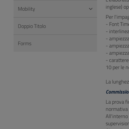
inglese) op
Mobility
Per l'impag
- Font Ti
Doppio Titolo
- interline
- ampiezza
Forms
- ampiezza 
- ampiezza
- carattere
10 per le n
La lunghez
Commission
La prova fi
normativa 
All'interno
supervisio