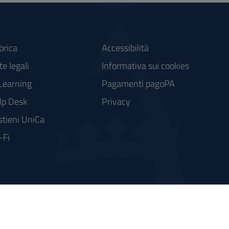
brica
Accessibilità
e legali
Informativa sui cookies
Learning
Pagamenti pagoPA
lp Desk
Privacy
stieni UniCa
-Fi