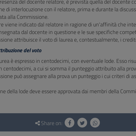
presenza del docente relatore, è prevista quella del docente cor
e di interlocuzione con il relatore, prima e durante la discuss
tata alla Commissione.
ore viene indicato dal relatore in ragione di un'affinità che int
 insegnata dal docente in questione e le sue specifiche compe
one attribuisce il voto di laurea e, contestualmente, i crediti 
attribuzione del voto
laurea è espresso in centodecimi, con eventuale lode. Esso ris
n centodecimi, a cui si somma il punteggio attribuito alla prov
ione può assegnare alla prova un punteggio i cui criteri di 
ione della lode deve essere approvata dai membri della Commi
Share on: