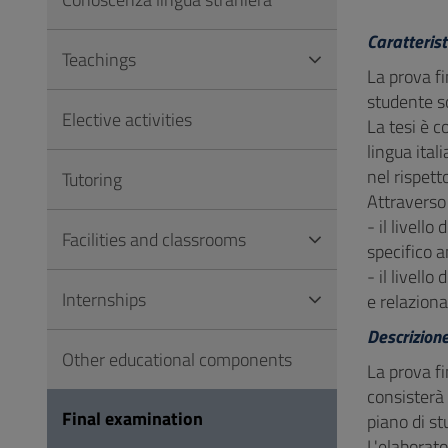
to
Footer
Caratterist
Teachings
La prova fi
studente so
Elective activities
La tesi è c
lingua ital
nel rispett
Tutoring
Attraverso 
- il livell
Facilities and classrooms
specifico a
- il livell
Internships
e relazion
Descrizion
Other educational components
La prova fi
consisterà 
Final examination
piano di s
L'elaborato