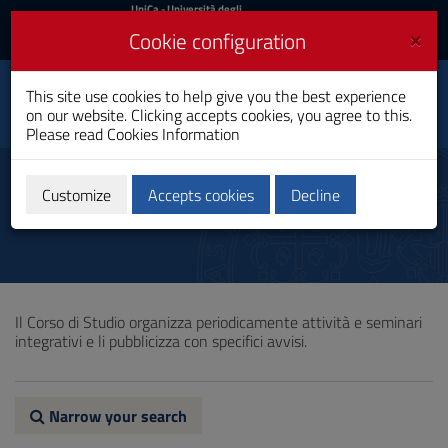
UniCa
UniCa
- Università degli
Studi di Cagliari
and
×
Cookie configuration
UniCA News
Login
Login
Journalism and Web
This site use cookies to help give you the best experience
Toggle
Information
on our website. Clicking accepts cookies, you agree to this.
navigation
Master's Degree
Please read
Cookies Information
Skip
to
Other educational components
Content
Customize
Accepts cookies
Decline
Go
to
site
navigation
Go
to
Il Corso di Studio organizza periodicamente attività e seminari
Footer
integrativi e li pubblicizza con specifici avvisi.
Narrow your search