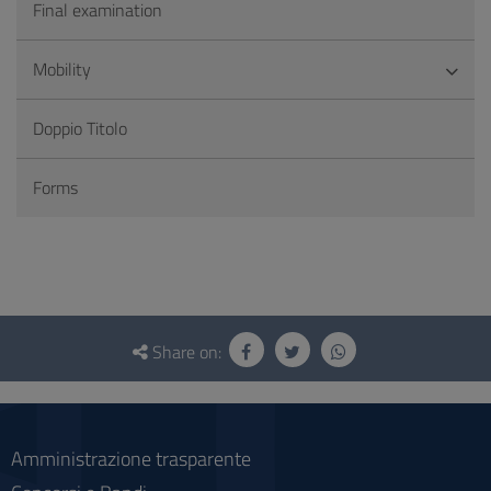
Final examination
Mobility
Doppio Titolo
Forms
Questionnaire
and
Share on:
social
Amministrazione trasparente