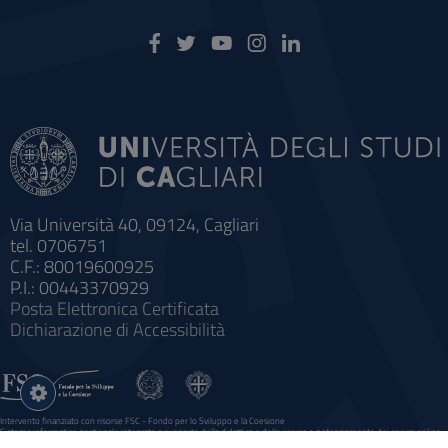
Via Università 40, 09124, Cagliari
tel. 0706751
C.F.: 80019600925
P.I.: 00443370929
Posta Elettronica Certificata
Dichiarazione di Accessibilità
Impostazioni
cookie
Intervento finanziato con risorse FSC - Fondo per lo Sviluppo e la Coesione
Sistema informatico gestionale integrato a supporto della didattica e della ricerca e potenziamento dei servizi online
agli studenti