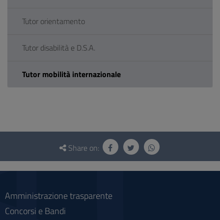
Tutor orientamento
Tutor disabilità e D.S.A.
Tutor mobilità internazionale
Questionnaire
and
Share on:
social
Amministrazione trasparente
Concorsi e Bandi