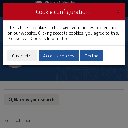
MIUR
MUR
- Ministry of University
and Research
and
×
Cookie configuration
UniCA News
Login
Login
University of
This site use cookies to help give you the best experience
Toggle
on our website. Clicking accepts cookies, you agree to this.
Cagliari
navigation
Please read
Cookies Information
Skip
to
Roberto Puggioni
Content
Customize
Accepts cookies
Decline
Go
to
site
navigation
Go
to
Footer
Narrow your search
No result found