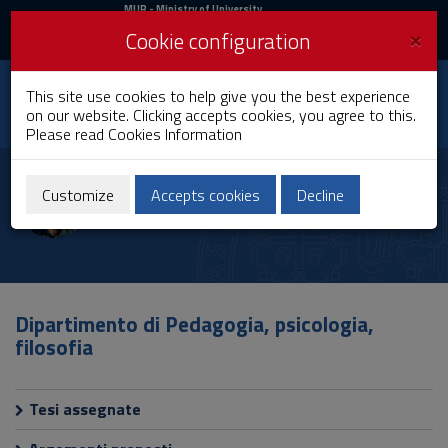
MIUR
MUR
- Ministry of University
and Research
and
×
Cookie configuration
UniCA News
Login
Login
University of
This site use cookies to help give you the best experience
Toggle
on our website. Clicking accepts cookies, you agree to this.
Cagliari
navigation
Please read
Cookies Information
Skip
to
Salvatore Deiana
Content
Customize
Accepts cookies
Decline
Go
to
site
navigation
Go
to
Dipartimento di Pedagogia, psicologia,
Footer
filosofia
Tesi assegnate