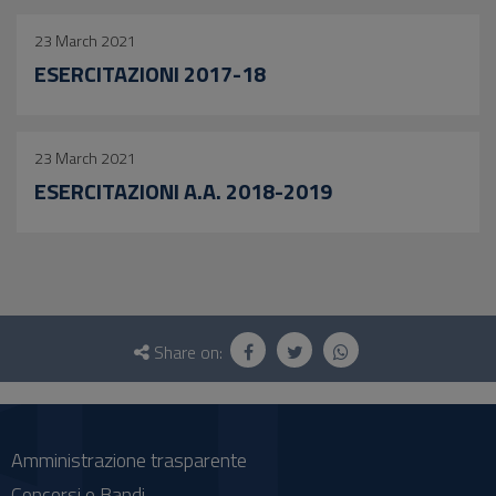
23 March 2021
ESERCITAZIONI 2017-18
23 March 2021
ESERCITAZIONI A.A. 2018-2019
Questionnaire
and
Share on:
social
Amministrazione trasparente
Concorsi e Bandi