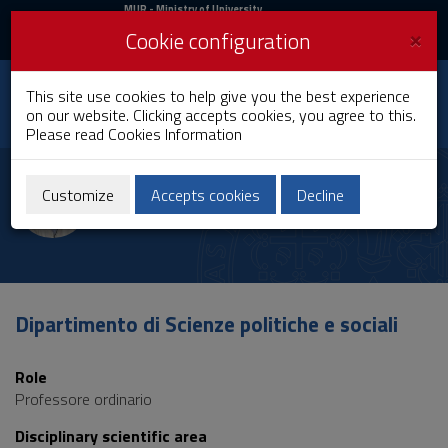
MIUR
MUR
- Ministry of University
and Research
and
×
Cookie configuration
UniCA News
Login
Login
University of
This site use cookies to help give you the best experience
Toggle
on our website. Clicking accepts cookies, you agree to this.
Cagliari
navigation
Please read
Cookies Information
Skip
to
Nicola Tedesco
Content
Customize
Accepts cookies
Decline
Go
to
site
navigation
Go
to
Dipartimento di Scienze politiche e sociali
Footer
Role
Professore ordinario
Disciplinary scientific area