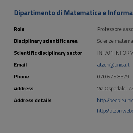
to
Footer
Dipartimento di Matematica e Informa
Role
Professore asso
Disciplinary scientific area
Scienze matemat
Scientific disciplinary sector
INF/01 INFOR
Email
atzori@unica.it
Phone
070 675 8529
Address
Via Ospedale, 72
Address details
http://people.uni
http://atzori.we