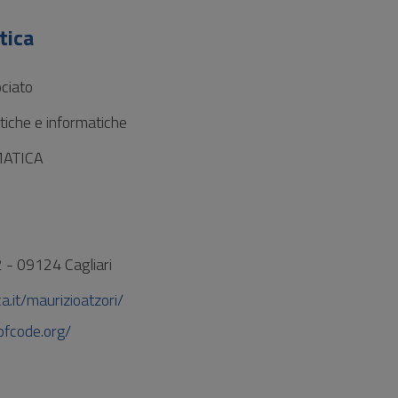
tica
ciato
iche e informatiche
MATICA
 - 09124 Cagliari
ca.it/maurizioatzori/
bofcode.org/