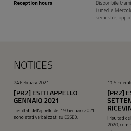
Reception hours
Disponibile tram
Lunedi e Mercole
semestre, oppure 
NOTICES
24 February 2021
17 Septemb
[PR2] ESITI APPELLO
[PR2] E
GENNAIO 2021
SETTEM
RICEVI
I risultati dell’appello del 19 Gennaio 2021
sono stati verbalizzati su ESSE3.
I risultati d
2020, come 