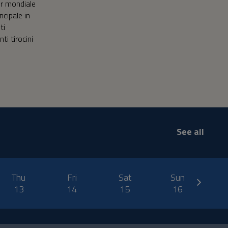
er mondiale
ncipale in
ti
nti tirocini
See all
next
Thu
Fri
Sat
Sun
M
13
14
15
16