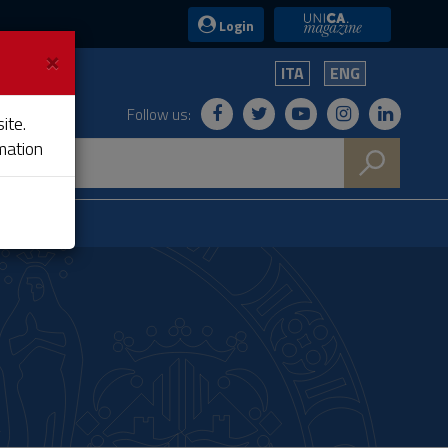
UniCA News
Login
×
ITA
ENG
Follow us:
ite.
mation