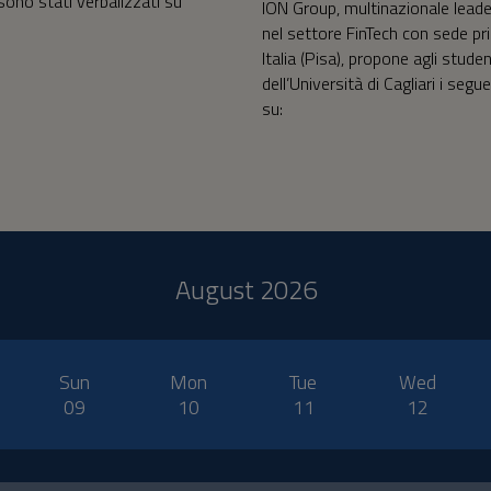
 sono stati verbalizzati su
ION Group, multinazionale lead
nel settore FinTech con sede pri
Italia (Pisa), propone agli studen
dell’Università di Cagliari i segue
su:
August 2026
Sun
Mon
Tue
Wed
09
10
11
12