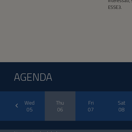
interessati,
ESSE3.
AGENDA
prev
e
Wed
Thu
Fri
Sat
4
05
06
07
08