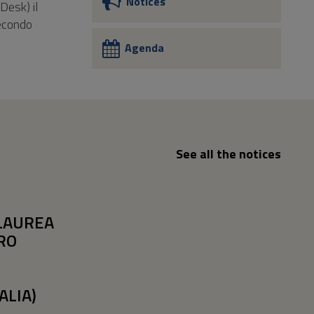
Notices
Desk) il
secondo
Agenda
See all the notices
 LAUREA
RO
ALIA)