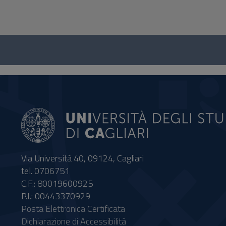
Questionnaire
and
social
Via Università 40, 09124, Cagliari
tel. 0706751
C.F.: 80019600925
P.I.: 00443370929
Posta Elettronica Certificata
Dichiarazione di Accessibilità