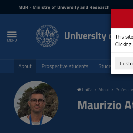
MIUR
MUR
- Ministry of University and Research
and
Login
University of Cag
Toggle
This sit
MENU
navigation
Clicking
Submenu
Custo
About
Prospective students
Students
P
Skip
to
UniCa
About
Professo
Content
Go
Maurizio A
to
site
navigation
Go