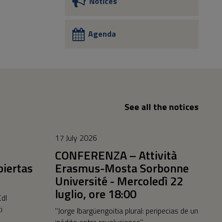
Notices
Agenda
See all the notices
17 July 2026
CONFERENZA – Attività
iertas
Erasmus-Mosta Sorbonne
Université - Mercoledì 22
luglio, ore 18:00
Cdl
i
"Jorge Ibargüengoitia plural: peripecias de un
inédito entre revoluciones"