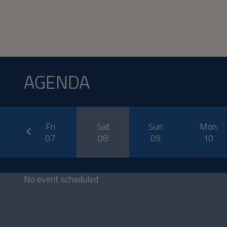
AGENDA
prev
u
Fri
Sat
Sun
Mon
6
07
08
09
10
No event scheduled