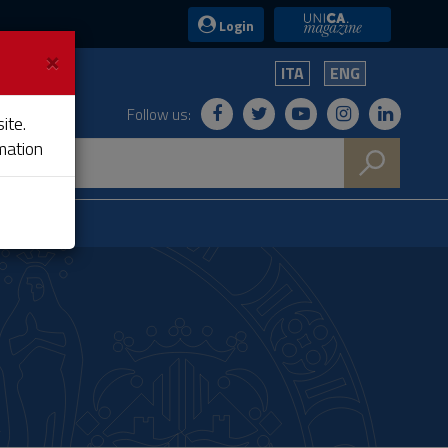
UniCA News
Login
×
ITA
ENG
Follow us:
ite.
mation