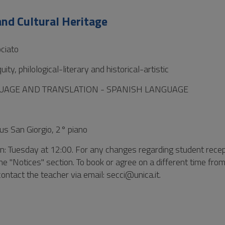
nd Cultural Heritage
ciato
ity, philological-literary and historical-artistic
GUAGE AND TRANSLATION - SPANISH LANGUAGE
us San Giorgio, 2° piano
n: Tuesday at 12:00. For any changes regarding student recep
the "Notices" section. To book or agree on a different time fro
ntact the teacher via email: secci@unica.it.