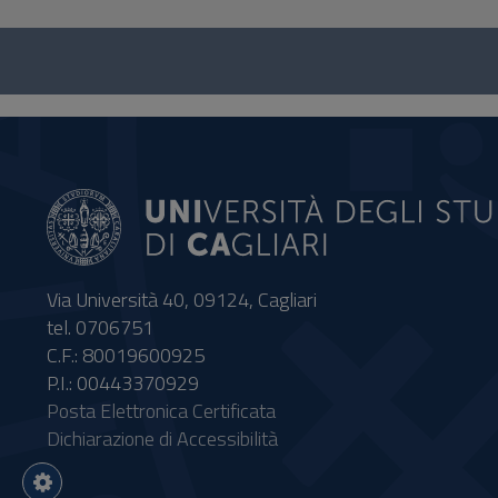
Questionnaire
and
social
Via Università 40, 09124, Cagliari
tel. 0706751
C.F.: 80019600925
P.I.: 00443370929
Posta Elettronica Certificata
Dichiarazione di Accessibilità
Impostazioni