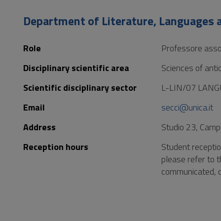
to
Footer
Department of Literature, Languages a
Role
Professore asso
Disciplinary scientific area
Sciences of antiqu
Scientific disciplinary sector
L-LIN/07 LAN
Email
secci@unica.it
Address
Studio 23, Camp
Reception hours
Student receptio
please refer to 
communicated, co