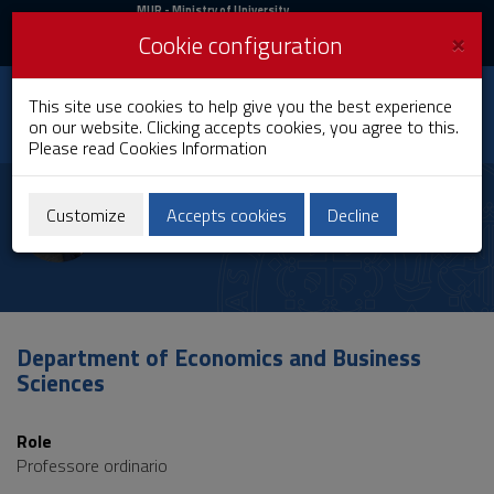
MIUR
MUR
- Ministry of University
and Research
and
×
Cookie configuration
UniCA News
Login
Login
University of
This site use cookies to help give you the best experience
Toggle
on our website. Clicking accepts cookies, you agree to this.
Cagliari
navigation
Please read
Cookies Information
Skip
to
Alessio Moro
Content
Customize
Accepts cookies
Decline
Go
to
site
navigation
Go
to
Department of Economics and Business
Footer
Sciences
Role
Professore ordinario