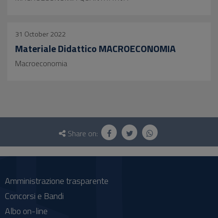
31 October 2022
Materiale Didattico MACROECONOMIA
Macroeconomia
Questionnaire
and
Share on:
social
Amministrazione trasparente
Concorsi e Bandi
Albo on-line