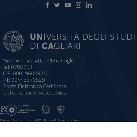
Via Università 40, 09124, Cagliari
tel. 0706751
C.F.: 80019600925
P.I.: 00443370929
Posta Elettronica Certificata
Dichiarazione di Accessibilità
Impostazioni
cookie
Intervento finanziato con risorse FSC - Fondo per lo Sviluppo e la Coesione
Sistema informatico gestionale integrato a supporto della didattica e della ricerca e potenziamento dei servizi online agli
studenti