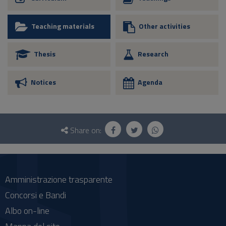
Teaching materials
Other activities
Thesis
Research
Notices
Agenda
Questionnaire
and
Share on:
social
Amministrazione trasparente
Concorsi e Bandi
Albo on-line