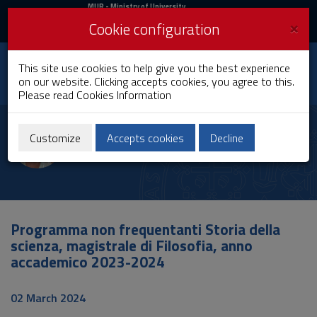
MIUR
MUR
- Ministry of University
and Research
and
×
Cookie configuration
UniCA News
Login
Login
University of
This site use cookies to help give you the best experience
Toggle
on our website. Clicking accepts cookies, you agree to this.
Cagliari
navigation
Please read
Cookies Information
Skip
to
Alessandro Ottaviani
Content
Customize
Accepts cookies
Decline
Go
to
site
navigation
Go
to
Programma non frequentanti Storia della
Footer
scienza, magistrale di Filosofia, anno
accademico 2023-2024
02 March 2024