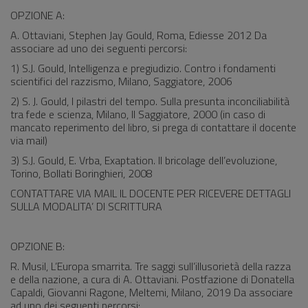
OPZIONE A:
A. Ottaviani, Stephen Jay Gould, Roma, Ediesse 2012 Da
associare ad uno dei seguenti percorsi:
1) S.J. Gould, Intelligenza e pregiudizio. Contro i fondamenti
scientifici del razzismo, Milano, Saggiatore, 2006
2) S. J. Gould, I pilastri del tempo. Sulla presunta inconciliabilità
tra fede e scienza, Milano, Il Saggiatore, 2000 (in caso di
mancato reperimento del libro, si prega di contattare il docente
via mail)
3) S.J. Gould, E. Vrba, Exaptation. Il bricolage dell’evoluzione,
Torino, Bollati Boringhieri, 2008
CONTATTARE VIA MAIL IL DOCENTE PER RICEVERE DETTAGLI
SULLA MODALITA’ DI SCRITTURA
OPZIONE B:
R. Musil, L’Europa smarrita. Tre saggi sull’illusorietà della razza
e della nazione, a cura di A. Ottaviani. Postfazione di Donatella
Capaldi, Giovanni Ragone, Meltemi, Milano, 2019 Da associare
ad uno dei seguenti percorsi: