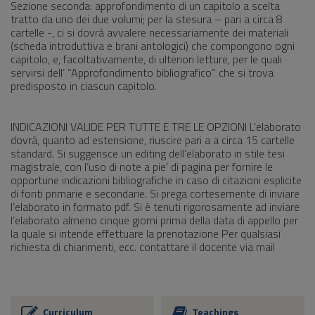
Sezione seconda: approfondimento di un capitolo a scelta
tratto da uno dei due volumi; per la stesura – pari a circa 8
cartelle -, ci si dovrà avvalere necessariamente dei materiali
(scheda introduttiva e brani antologici) che compongono ogni
capitolo, e, facoltativamente, di ulteriori letture, per le quali
servirsi dell’ “Approfondimento bibliografico” che si trova
predisposto in ciascun capitolo.
INDICAZIONI VALIDE PER TUTTE E TRE LE OPZIONI L’elaborato
dovrà, quanto ad estensione, riuscire pari a a circa 15 cartelle
standard. Si suggerisce un editing dell’elaborato in stile tesi
magistrale, con l’uso di note a pie’ di pagina per fornire le
opportune indicazioni bibliografiche in caso di citazioni esplicite
di fonti primarie e secondarie. Si prega cortesemente di inviare
l’elaborato in formato pdf. Si è tenuti rigorosamente ad inviare
l’elaborato almeno cinque giorni prima della data di appello per
la quale si intende effettuare la prenotazione Per qualsiasi
richiesta di chiarimenti, ecc. contattare il docente via mail
Curriculum
Teachings