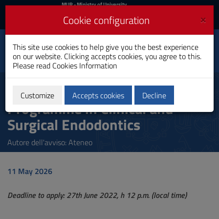
MIUR
MUR
- Ministry of University
and Research
and
×
Cookie configuration
UniCA News
Login
Login
University of
This site use cookies to help give you the best experience
Toggle
on our website. Clicking accepts cookies, you agree to this.
Cagliari
navigation
Please read
Cookies Information
Skip
to
2nd level Professional Master's
Content
Customize
Accepts cookies
Decline
Programme in Clinical and
Go
to
Surgical Endodontics
site
navigation
Go
Autore dell'avviso: Ateneo
to
Footer
11 May 2026
Deadline to apply: 27th June 2022, h 12 p.m. (local time)