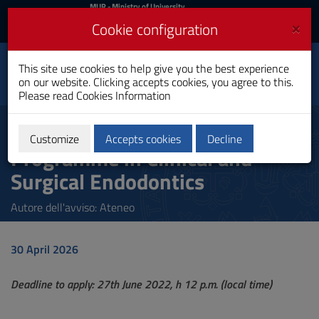
MIUR
MUR
- Ministry of University
and Research
and
×
Cookie configuration
UniCA News
Login
Login
University of
This site use cookies to help give you the best experience
Toggle
on our website. Clicking accepts cookies, you agree to this.
Cagliari
navigation
Please read
Cookies Information
Skip
to
2nd level Professional Master's
Content
Customize
Accepts cookies
Decline
Programme in Clinical and
Go
to
Surgical Endodontics
site
navigation
Go
Autore dell'avviso: Ateneo
to
Footer
30 April 2026
Deadline to apply: 27th June 2022, h 12 p.m. (local time)