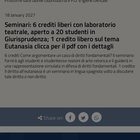
Prossime date lauree Odontoiatria e P.D. e Igiene Dentale
18 January 2027
Seminari: 6 crediti liberi con laboratorio
teatrale, aperto a 20 studenti in
Giurisprudenza; 1 credito libero sul tema
Eutanasia clicca per il pdf con i dettagli
6 crediti Come argomentare un caso di diritti fondamentali? Il seminario
fornirà agli studenti e studentesse nozioni di arte retorica e li guiderà in
una rappresentazione simulata in difesa di diritti fondamentali. 1 credito:
Il diritto all'eutanasia è un seminario in lingua spagnola volto a discutere
tale diritto o non diritto
Questionnaire
and
Share on:
social