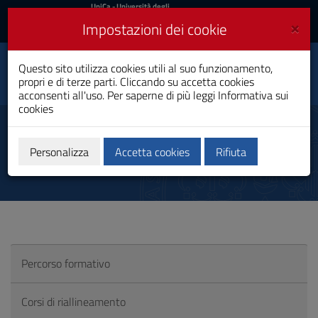
UniCa
UniCa
- Università degli
Studi di Cagliari
e
×
Impostazioni dei cookie
UniCA News
Accedi
Accedi
Personalized Medicine
Questo sito utilizza cookies utili al suo funzionamento,
Toggle
and Public Health
propri e di terze parti. Cliccando su accetta cookies
navigation
Dottorato di Ricerca
acconsenti all'uso. Per saperne di più leggi
Informativa sui
cookies
Vai
al
Soggetti ospitanti
Contenuto
Vai
Personalizza
Accetta cookies
Rifiuta
alla
navigazione
del
sito
Vai
al
Footer
Percorso formativo
Corsi di riallineamento