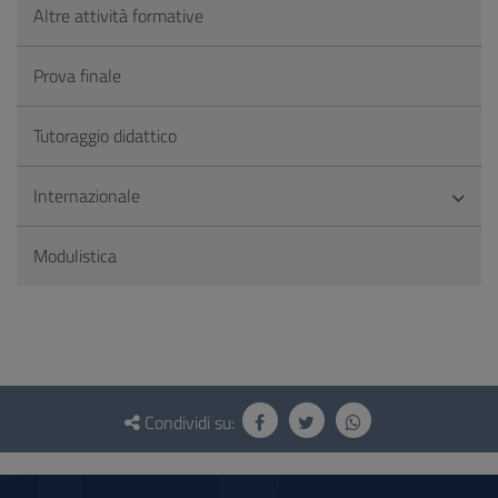
Altre attività formative
Prova finale
Tutoraggio didattico
Internazionale
Modulistica
Questionario
e
Condividi su:
social