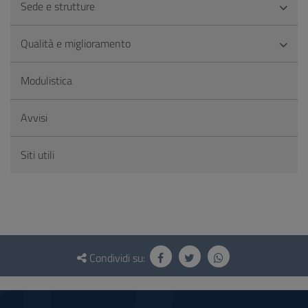
Sede e strutture
Qualità e miglioramento
Modulistica
Avvisi
Siti utili
Questionario
e
Condividi su:
social