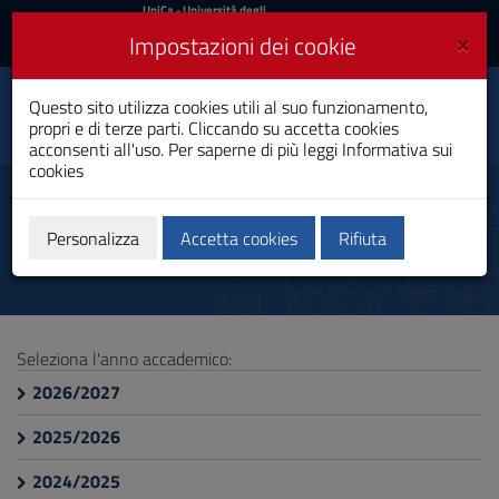
UniCa
UniCa
- Università degli
Studi di Cagliari
e
×
Impostazioni dei cookie
UniCA News
Accedi
Accedi
Personalized Medicine
Questo sito utilizza cookies utili al suo funzionamento,
Toggle
and Public Health
propri e di terze parti. Cliccando su accetta cookies
navigation
Dottorato di Ricerca
acconsenti all'uso. Per saperne di più leggi
Informativa sui
cookies
Vai
al
Scheda informativa
Contenuto
Vai
Personalizza
Accetta cookies
Rifiuta
alla
navigazione
del
sito
Vai
Seleziona l'anno accademico:
al
Footer
2026/2027
2025/2026
2024/2025