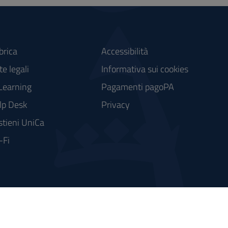
brica
Accessibilità
e legali
Informativa sui cookies
Learning
Pagamenti pagoPA
lp Desk
Privacy
stieni UniCa
-Fi