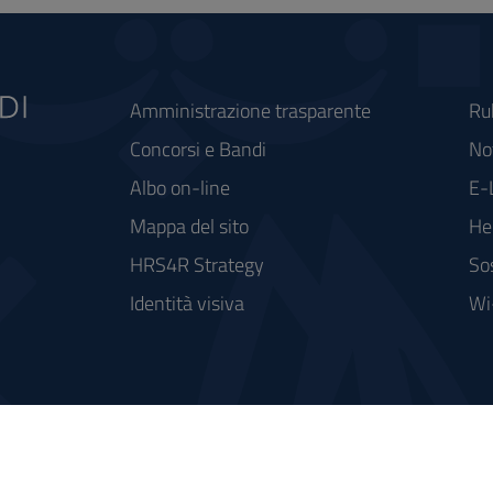
Amministrazione trasparente
Ru
Concorsi e Bandi
Not
Albo on-line
E-
Mappa del sito
He
HRS4R Strategy
So
Identità visiva
Wi