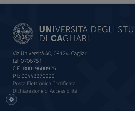
Via Università 40, 09124, Cagliari
tel. 0706751
C.F.: 80019600925
P.I.: 00443370929
Posta Elettronica Certificata
Dichiarazione di Accessibilità
Impostazioni
cookie