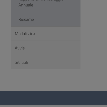
Annuale
Riesame
Modulistica
Avvisi
Siti utili
Questionario
e
social