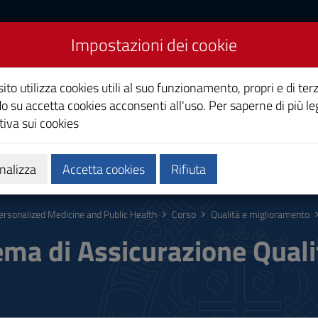
Impostazioni dei cookie
icine and Public Health
ito utilizza cookies utili al suo funzionamento, propri e di terz
o su accetta cookies acconsenti all'uso. Per saperne di più le
iva sui cookies
a
Ricerca
Terza Missione
nalizza
Accetta cookies
Rifiuta
ersonalized Medicine and Public Health
Corso
Qualità e miglioramento
ema di Assicurazione Quali