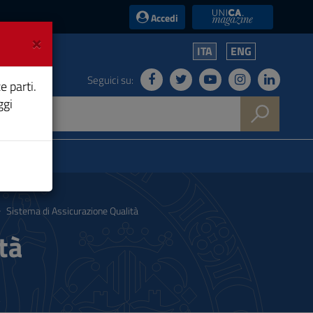
UniCA News
Accedi
×
ITA
ENG
Seguici su:
e parti.
ggi
Sistema di Assicurazione Qualità
tà