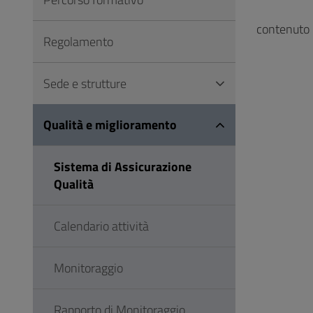
Vai
al
contenuto
Regolamento
Footer
Sede e strutture
Qualità e miglioramento
Sistema di Assicurazione
Qualità
Calendario attività
Monitoraggio
Rapporto di Monitoraggio