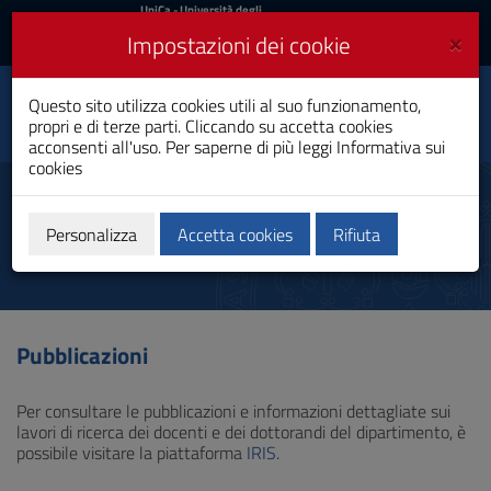
UniCa
UniCa
- Università degli
Studi di Cagliari
e
×
Impostazioni dei cookie
UniCA News
Accedi
Accedi
Ricerca e Innovazione
Questo sito utilizza cookies utili al suo funzionamento,
Toggle
Sociale
propri e di terze parti. Cliccando su accetta cookies
navigation
Dottorato di Ricerca
acconsenti all'uso. Per saperne di più leggi
Informativa sui
cookies
Vai
al
Pubblicazioni
Contenuto
Vai
Personalizza
Accetta cookies
Rifiuta
alla
navigazione
del
sito
Vai
Pubblicazioni
al
Footer
Per consultare le pubblicazioni e informazioni dettagliate sui
lavori di ricerca dei docenti e dei dottorandi del dipartimento, è
possibile visitare la piattaforma
IRIS
.