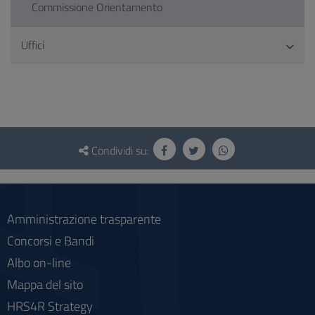
Commissione Orientamento
Uffici
Questionario
e
Condividi su:
social
Amministrazione trasparente
Concorsi e Bandi
Albo on-line
Mappa del sito
HRS4R Strategy