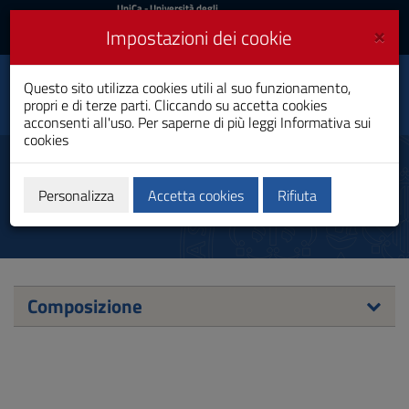
UniCa
UniCa
- Università degli
Studi di Cagliari
e
×
Impostazioni dei cookie
UniCA News
Accedi
Accedi
Facoltà di Scienze
Questo sito utilizza cookies utili al suo funzionamento,
Toggle
Economiche, Giuridiche
propri e di terze parti. Cliccando su accetta cookies
e Politiche
navigation
acconsenti all'uso. Per saperne di più leggi
Informativa sui
cookies
Vai
al
Commissione
Contenuto
Internazionalizzazione
Vai
Personalizza
Accetta cookies
Rifiuta
alla
navigazione
del
sito
Vai
al
Composizione
Footer