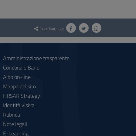
Questionario
e
Condividi su:
social
Amministrazione trasparente
Concorsi e Bandi
Albo on-line
Mappa del sito
HRS4R Strategy
Identità visiva
Rubrica
Note legali
E-Learning