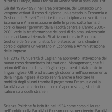
di tutta l’Europa, dalla Francia all’Austria sino ai paesi dell’ Est.
Già dal 1996-1997, nell’area oristanese, del Consorzio Uno,
vengono attivati il corso di diploma universitario in Economia e
Gestione dei Servizi Turistici e il corso di diploma universitario in
Economia e Amministrazione delle Imprese, sotto forma di
corsi di laurea “gemmati”dalla Facoltà centrale. L’anno 2000-
2001 vede la trasformazione dei corsi di diploma universitario
in corsi di laurea triennale. Si attivano i corsi in Economia e
Gestione dei Servizi Turistici. Nello stesso anno si chiude il
corso di diploma universitario in Economia e Amministrazione
delle Imprese.
Nel 2012, l’Università di Cagliari ha approvato l’attivazione del
nuovo corso denominato International Management, che è il
primo dell’ateneo che vedrà gli insegnamenti totalmente in
lingua inglese. Oltre ad aiutare gli studenti nell’apprendimento
della lingua inglese, il corso servirà anche a facilitare la
mobilità degli alunni tramite il programma Erasmus a cui la
facoltà da anni partecipa. Il corso è aperto sia agli studenti
italiani sia a quelli stranieri.
Scienze Politiche fu istituita nel 1934 come corso di laurea
nell‘ambito della Facoltà di Giurisprudenza, per divenire Facoltà