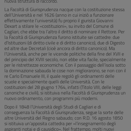
nuova struttura di raccordo.
La Facoltà di Giurisprudenza nacque con la costituzione stessa
dell’Università e nel 1626 (anno in cui iniziò a funzionare
effettivamente l’università) fu proprio il giurista Giovanni
Dexart a stilare le «costituzioni», su invito del Comune di
Cagliari, che ebbe tra l’altro il diritto di nominare il Rettore. Per
la Facoltà di Giurisprudenza furono istituite sei cattedre: due
d’Istituzioni (di diritto civile e di diritto canonico), due di Digesto
ed altre due Decretali (cioè ancora di diritto canonico). Ma
l’Università, anche per le vicende politiche della fine del XVII e
del principio del XVIII secolo, non ebbe vita facile, specialmente
per le ristrettezze economiche. Con il passaggio dell’isola sotto
la dominazione sabauda le cose non migliorarono, se non con il
re Carlo Emanuele III, il quale regolò gli ordinamenti delle
scuole e specialmente quelli delle Università. Con le
costituzioni del 28 giugno 1764, infatti (Titolo VIII, delle leggi
canoniche e civili), si istituiva nella Facoltà di Giurisprudenza un
nuovo ordinamento, con programmi più moderni.
Dopo il 1848 l’Università degli Studi di Cagliari e di
conseguenza la Facoltà di Giurisprudenza, segue la sorte delle
altre Università del Regno sabaudo; con R.D. 16 agosto 1850
si istituiva un’apposita cattedra per «l’insegnamento degli
aspiranti notai e di causidico». Nel frattempo, molti nuovi