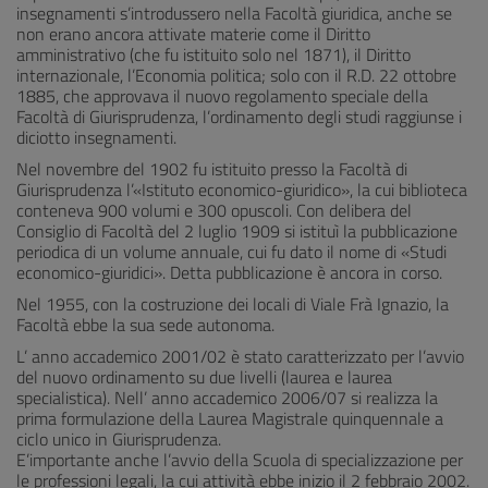
insegnamenti s’introdussero nella Facoltà giuridica, anche se
non erano ancora attivate materie come il Diritto
amministrativo (che fu istituito solo nel 1871), il Diritto
internazionale, l’Economia politica; solo con il R.D. 22 ottobre
1885, che approvava il nuovo regolamento speciale della
Facoltà di Giurisprudenza, l’ordinamento degli studi raggiunse i
diciotto insegnamenti.
Nel novembre del 1902 fu istituito presso la Facoltà di
Giurisprudenza l’«Istituto economico-giuridico», la cui biblioteca
conteneva 900 volumi e 300 opuscoli. Con delibera del
Consiglio di Facoltà del 2 luglio 1909 si istituì la pubblicazione
periodica di un volume annuale, cui fu dato il nome di «Studi
economico-giuridici». Detta pubblicazione è ancora in corso.
Nel 1955, con la costruzione dei locali di Viale Frà Ignazio, la
Facoltà ebbe la sua sede autonoma.
L’ anno accademico 2001/02 è stato caratterizzato per l’avvio
del nuovo ordinamento su due livelli (laurea e laurea
specialistica). Nell’ anno accademico 2006/07 si realizza la
prima formulazione della Laurea Magistrale quinquennale a
ciclo unico in Giurisprudenza.
E’importante anche l’avvio della Scuola di specializzazione per
le professioni legali, la cui attività ebbe inizio il 2 febbraio 2002.