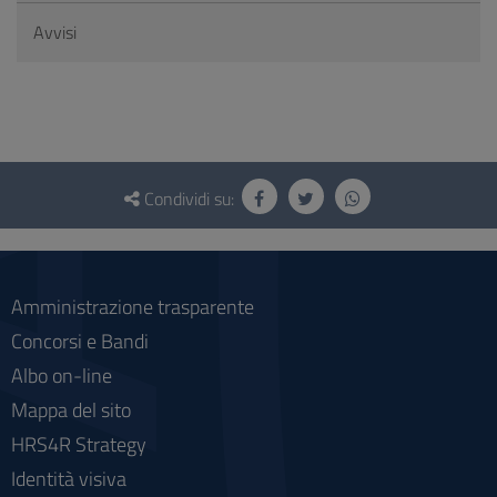
Avvisi
Questionario
e
Condividi su:
social
Amministrazione trasparente
Concorsi e Bandi
Albo on-line
Mappa del sito
HRS4R Strategy
Identità visiva