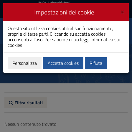
UniCa
UniCa
- Università degli
Studi di Cagliari
e
×
Impostazioni dei cookie
UniCA News
Accedi
Accedi
Facoltà di Scienze
Questo sito utilizza cookies utili al suo funzionamento,
Toggle
Economiche, Giuridiche
propri e di terze parti. Cliccando su accetta cookies
e Politiche
navigation
acconsenti all'uso. Per saperne di più leggi
Informativa sui
cookies
Vai
al
Regolamento
Contenuto
Vai
Personalizza
Accetta cookies
Rifiuta
alla
navigazione
del
sito
Vai
al
Footer
Filtra risultati
Nessun contenuto trovato