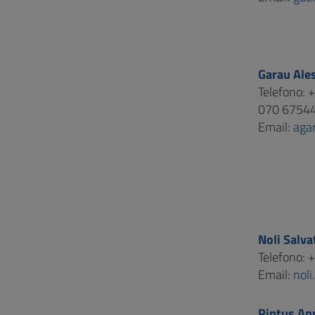
Garau Ale
Telefono:
070 6754
Email:
aga
Noli Salva
Telefono:
Email:
noli
Pintus An