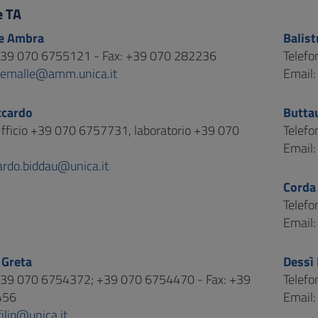
e TA
e Ambra
Balist
 +39 070 6755121 - Fax: +39 070 282236
Telef
hemalle@amm.unica.it
Email
ccardo
Buttau
Ufficio +39 070 6757731, laboratorio +39 070
Telefo
Email
ardo.biddau@unica.it
Corda
Telef
Email
 Greta
Dessì 
 +39 070 6754372; +39 070 6754470 - Fax: +39
Telef
456
Email
ilip@unica.it