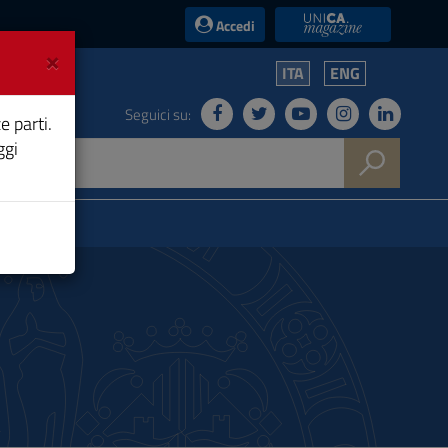
UniCA News
Accedi
×
ITA
ENG
Seguici su:
e parti.
ggi