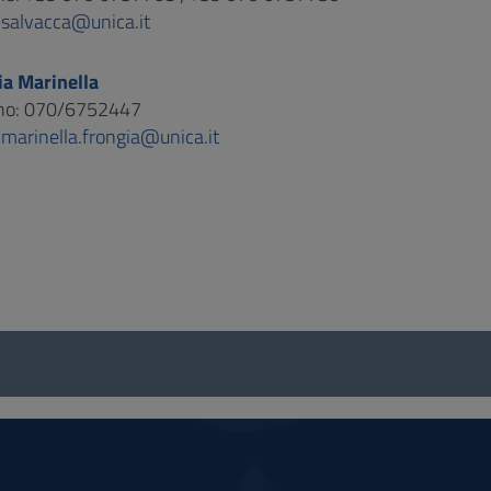
:
salvacca@unica.it
ia Marinella
ono: 070/6752447
:
marinella.frongia@unica.it