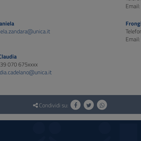
Email
aniela
Frong
iela.zandara@unica.it
Telef
Email
Claudia
+39 070 675xxxx
udia.cadelano@unica.it
Condividi su: