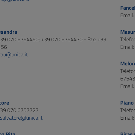
Fancel
Email
ssandra
Masur
 +39 070 6754450; +39 070 6754470 - Fax: +39
Telef
456
Email
rau@unica.it
Melon
Telef
6754
Email
tore
Piano
 +39 070 6757727
Telef
.salvatore@unica.it
Email
na Rita
Piras