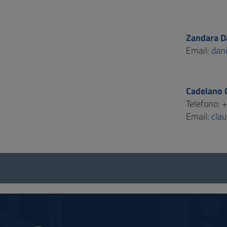
Zandara D
Email:
dan
Cadelano 
Telefono: 
Email:
cla
Questionario
e
social