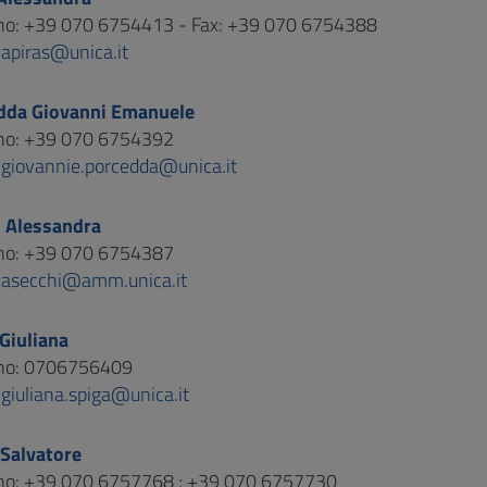
ono: +39 070 6754413 - Fax: +39 070 6754388
:
apiras@unica.it
dda Giovanni Emanuele
ono: +39 070 6754392
:
giovannie.porcedda@unica.it
i Alessandra
ono: +39 070 6754387
:
asecchi@amm.unica.it
Giuliana
ono: 0706756409
:
giuliana.spiga@unica.it
 Salvatore
ono: +39 070 6757768 ; +39 070 6757730