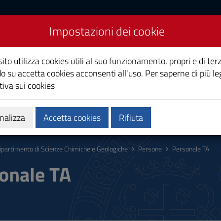
Impostazioni dei cookie
Scienze chimiche e
ito utilizza cookies utili al suo funzionamento, propri e di terz
o su accetta cookies acconsenti all'uso. Per saperne di più le
iva sui cookies
ca
Persone
Aggiornamenti
nalizza
Accetta cookies
Rifiuta
ipartimento di Scienze Chimiche e Geologiche
Persone
Personale TA
onale TA