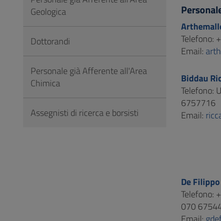
Vai
Personal
Geologica
al
Arthemall
Footer
Telefono:
Dottorandi
Email:
art
Personale già Afferente all'Area
Biddau Ri
Chimica
Telefono: 
6757716
Assegnisti di ricerca e borsisti
Email:
ricc
De Filippo
Telefono:
070 6754
Email:
gdef