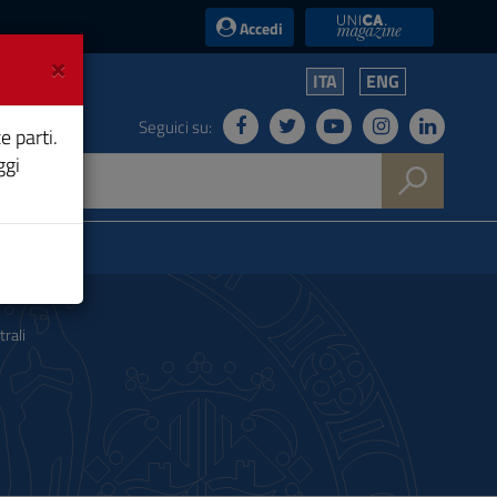
UniCA News
Accedi
×
ITA
ENG
Seguici su:
e parti.
ggi
rali