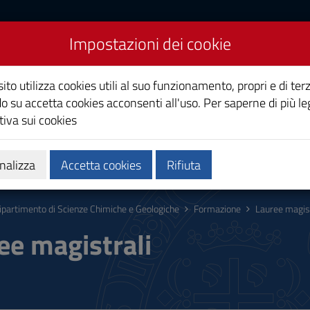
Impostazioni dei cookie
Scienze chimiche e
ito utilizza cookies utili al suo funzionamento, propri e di terz
o su accetta cookies acconsenti all'uso. Per saperne di più le
iva sui cookies
ca
Persone
Aggiornamenti
nalizza
Accetta cookies
Rifiuta
ipartimento di Scienze Chimiche e Geologiche
Formazione
Lauree magist
ee magistrali