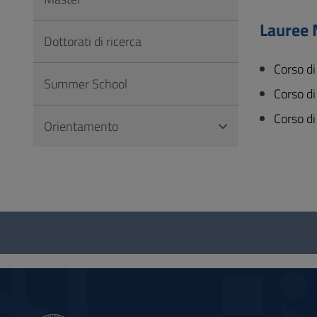
Vai
al
Lauree 
Dottorati di ricerca
Footer
Corso d
Summer School
Corso d
Corso di
Orientamento
Questionario
e
social