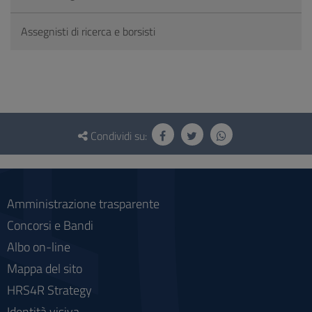
Assegnisti di ricerca e borsisti
Questionario
e
Condividi su:
social
Amministrazione trasparente
Concorsi e Bandi
Albo on-line
Mappa del sito
HRS4R Strategy
Identità visiva