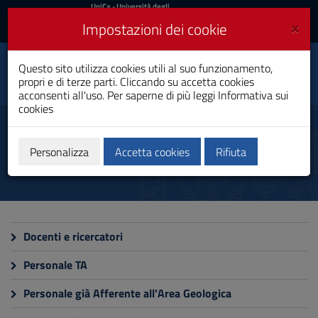
UniCa
UniCa
- Università degli
Studi di Cagliari
e
×
Impostazioni dei cookie
UniCA News
Accedi
Accedi
Questo sito utilizza cookies utili al suo funzionamento,
Dipartimento di Scienze
Toggle
propri e di terze parti. Cliccando su accetta cookies
chimiche e geologiche
navigation
acconsenti all'uso. Per saperne di più leggi
Informativa sui
cookies
Vai
al
Persone
Contenuto
Vai
Personalizza
Accetta cookies
Rifiuta
alla
navigazione
del
sito
Vai
al
Docenti e ricercatori
Footer
Personale TA
Personale già Afferente all'Area Geologica