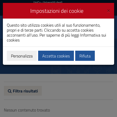
UniCa
UniCa
- Università degli
Studi di Cagliari
e
×
Impostazioni dei cookie
UniCA News
Accedi
Accedi
Questo sito utilizza cookies utili al suo funzionamento,
Dipartimento di Scienze
Toggle
propri e di terze parti. Cliccando su accetta cookies
biomediche
navigation
acconsenti all'uso. Per saperne di più leggi
Informativa sui
cookies
Vai
al
Aule studio
Contenuto
Vai
Personalizza
Accetta cookies
Rifiuta
alla
navigazione
del
sito
Vai
al
Footer
Filtra risultati
Nessun contenuto trovato