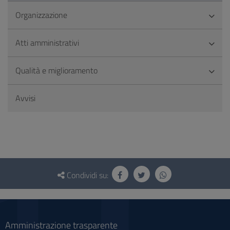
Organizzazione
Atti amministrativi
Qualità e miglioramento
Avvisi
Questionario
e
Condividi su:
social
Amministrazione trasparente