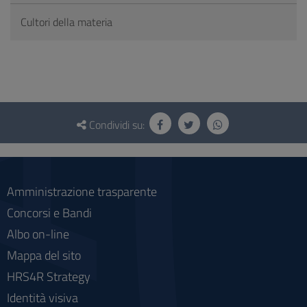
Cultori della materia
Questionario
e
Condividi su:
social
Amministrazione trasparente
Concorsi e Bandi
Albo on-line
Mappa del sito
HRS4R Strategy
Identità visiva