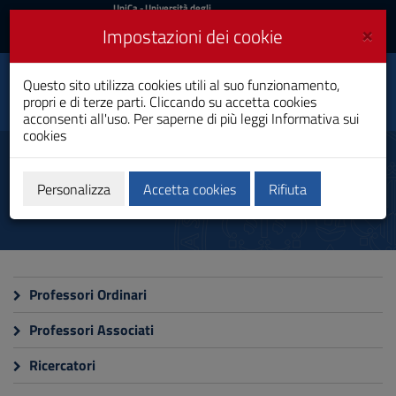
UniCa
UniCa
- Università degli
Studi di Cagliari
e
×
Impostazioni dei cookie
UniCA News
Accedi
Accedi
Dipartimento di
Questo sito utilizza cookies utili al suo funzionamento,
Toggle
Matematica e
propri e di terze parti. Cliccando su accetta cookies
informatica
navigation
acconsenti all'uso. Per saperne di più leggi
Informativa sui
cookies
Vai
al
Docenti e ricercatori
Contenuto
Vai
Personalizza
Accetta cookies
Rifiuta
alla
navigazione
del
sito
Vai
al
Professori Ordinari
Footer
Professori Associati
Ricercatori