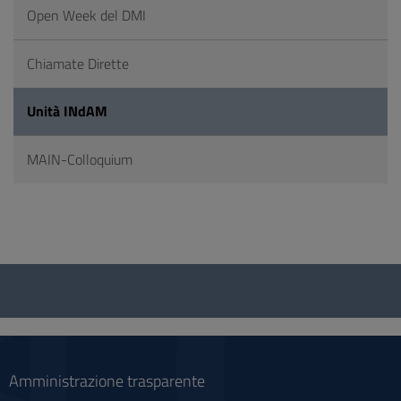
Open Week del DMI
Chiamate Dirette
Unità INdAM
MAIN-Colloquium
Questionario
e
social
Amministrazione trasparente