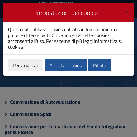
UniCa
UniCa
- Università degli
Studi di Cagliari
e
×
Impostazioni dei cookie
UniCA News
Accedi
Accedi
Dipartimento di
Questo sito utilizza cookies utili al suo funzionamento,
Toggle
Ingegneria elettrica ed
propri e di terze parti. Cliccando su accetta cookies
elettronica
navigation
acconsenti all'uso. Per saperne di più leggi
Informativa sui
cookies
Vai
al
Commissioni
Contenuto
Vai
Personalizza
Accetta cookies
Rifiuta
alla
navigazione
del
sito
Vai
al
Commissione di Autovalutazione
Footer
Commissione Spazi
Commissione per la ripartizione del Fondo Integrativo
per la Ricerca