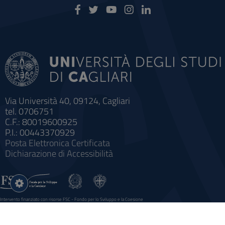
Via Università 40, 09124, Cagliari
tel. 0706751
C.F.: 80019600925
P.I.: 00443370929
Posta Elettronica Certificata
Dichiarazione di Accessibilità
Impostazioni
cookie
Intervento finanziato con risorse FSC - Fondo per lo Sviluppo e la Coesione
Sistema informatico gestionale integrato a supporto della didattica e della ricerca e potenziamento dei servizi online
agli studenti