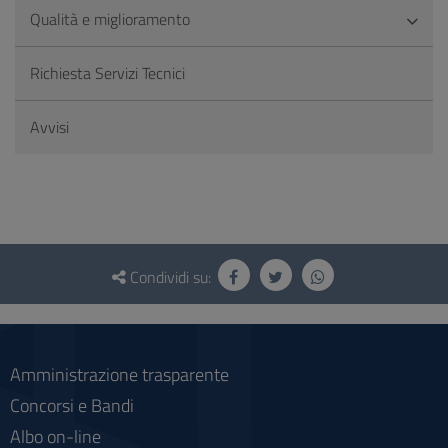
Qualità e miglioramento
Richiesta Servizi Tecnici
Avvisi
Questionario
e
Condividi su:
social
Amministrazione trasparente
Concorsi e Bandi
Albo on-line