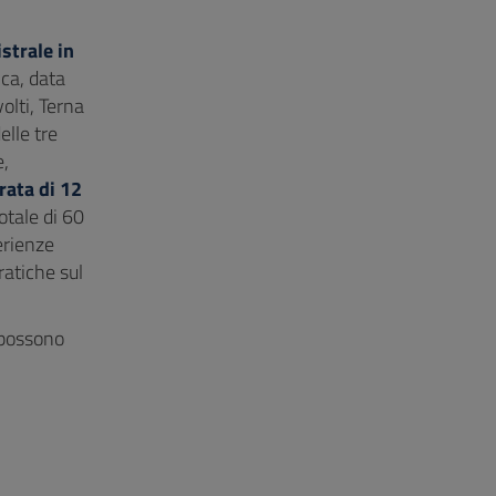
strale in
ica, data
olti, Terna
elle tre
e,
rata di 12
otale di 60
erienze
ratiche sul
e possono