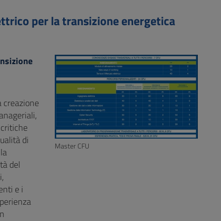
ettrico per la transizione energetica
ansizione
la creazione
anageriali,
critiche
ualità di
Master CFU
la
tà del
i,
nti e i
sperienza
in