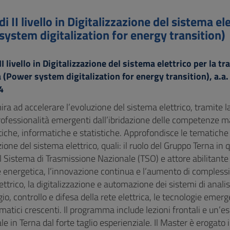
i II livello in Digitalizzazione del sistema el
system digitalization for energy transition)
I livello in Digitalizzazione del sistema elettrico per la tr
 (Power system digitalization for energy transition), a.a.
4
ira ad accelerare l’evoluzione del sistema elettrico, tramite 
rofessionalità emergenti dall’ibridazione delle competenze m
iche, informatiche e statistiche. Approfondisce le tematiche 
zione del sistema elettrico, quali: il ruolo del Gruppo Terna in q
 Sistema di Trasmissione Nazionale (TSO) e attore abilitante 
e energetica, l’innovazione continua e l’aumento di complessi
ttrico, la digitalizzazione e automazione dei sistemi di analis
o, controllo e difesa della rete elettrica, le tecnologie emerge
rmatici crescenti. Il programma include lezioni frontali e un’e
ale in Terna dal forte taglio esperienziale. Il Master è erogato 