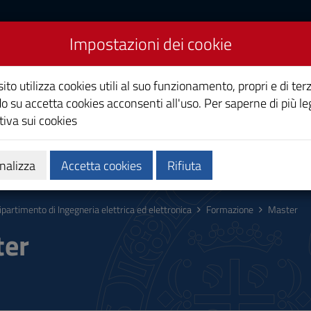
Impostazioni dei cookie
Ingegneria elettrica ed
ito utilizza cookies utili al suo funzionamento, propri e di terz
o su accetta cookies acconsenti all'uso. Per saperne di più le
iva sui cookies
zi
Persone
nalizza
Accetta cookies
Rifiuta
ipartimento di Ingegneria elettrica ed elettronica
Formazione
Master
ter