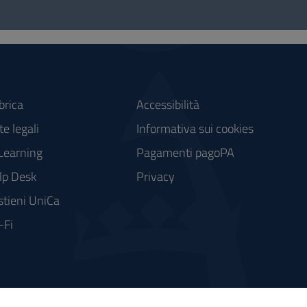
brica
Accessibilità
e legali
Informativa sui cookies
Learning
Pagamenti pagoPA
lp Desk
Privacy
stieni UniCa
-Fi