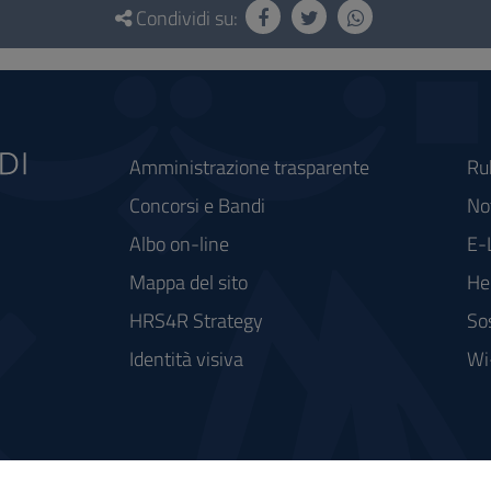
Condividi su:
Amministrazione trasparente
Ru
Concorsi e Bandi
Not
Albo on-line
E-
Mappa del sito
He
HRS4R Strategy
So
Identità visiva
Wi