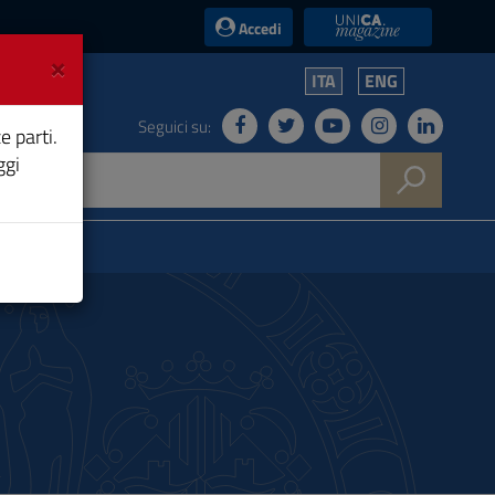
UniCA News
Accedi
×
ITA
ENG
Seguici su:
e parti.
ggi