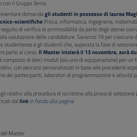
 con il Gruppo Terna.
resentare domanda
gli studenti in possesso di laurea Magi
cnico-scientifiche
(fisica, informatica, ingegneria, matemat
 seguito di verifica di ammissibilità da parte degli atenei coinv
lla valutazione delle candidature. Saranno 19 per ciascuna d
le studentesse e gli studenti che, superata la fase di selezion
o parte al corso.
Il Master inizierà il 13 novembre, avrà du
à composto di dieci moduli (più uno di equiparazione) per un t
mativi, con percorsi personalizzati in base alle precedenti esp
e dei partecipanti, laboratori di programmazione e attività p
tagli relativi alla procedura di iscrizione alla prova di selezion
icati dal
link
in fondo alla pagina
e del Master