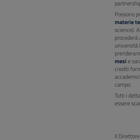
partnership
Possono p
materie te
science). A
procederà a
università 
prenderann
mesi
e sar
crediti for
accademich
campo.
Tutti i det
essere scar
Il Direttor