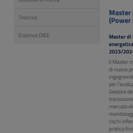
Vai
al
Master d
Tirocinio
Footer
(Power 
Erasmus DIEE
Master di I
energetica
2023/202
Il Master m
di nuove p
ingegnerist
per l’evolu
Gestore del
transizion
mercato ele
monitoraggi
rischi info
pratica fin