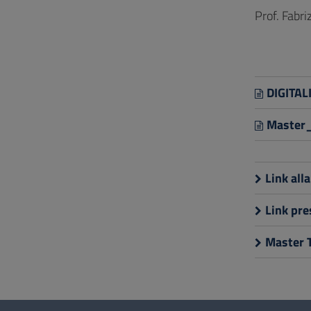
Prof. Fabriz
DIGITAL
Master_
Link all
Link pr
Master 
Questionario