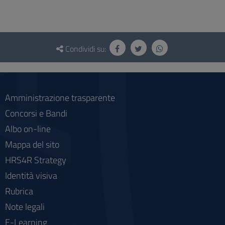
Questionario
e
Condividi su:
social
Amministrazione trasparente
Concorsi e Bandi
Albo on-line
Mappa del sito
HRS4R Strategy
Identità visiva
Rubrica
Note legali
E-Learning