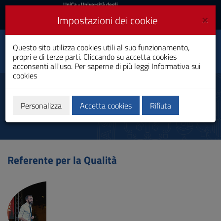
UniCa
UniCa
- Università degli
Studi di Cagliari
e
×
Impostazioni dei cookie
UniCA News
Accedi
Accedi
Advanced
Questo sito utilizza cookies utili al suo funzionamento,
Toggle
Biotechnology
propri e di terze parti. Cliccando su accetta cookies
navigation
Laurea Magistrale
acconsenti all'uso. Per saperne di più leggi
Informativa sui
cookies
Vai
al
Referenti
Contenuto
Vai
Personalizza
Accetta cookies
Rifiuta
alla
navigazione
del
sito
Vai
Referente per la Qualità
al
Footer