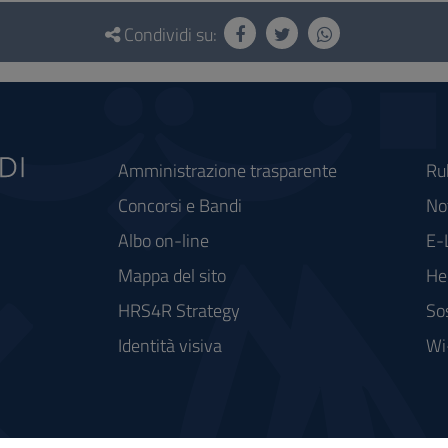
Condividi su:
Amministrazione trasparente
Ru
Concorsi e Bandi
Not
Albo on-line
E-
Mappa del sito
He
HRS4R Strategy
So
Identità visiva
Wi