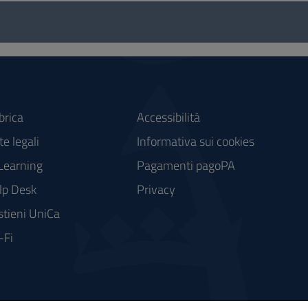
brica
Accessibilità
e legali
Informativa sui cookies
Learning
Pagamenti pagoPA
lp Desk
Privacy
stieni UniCa
-Fi