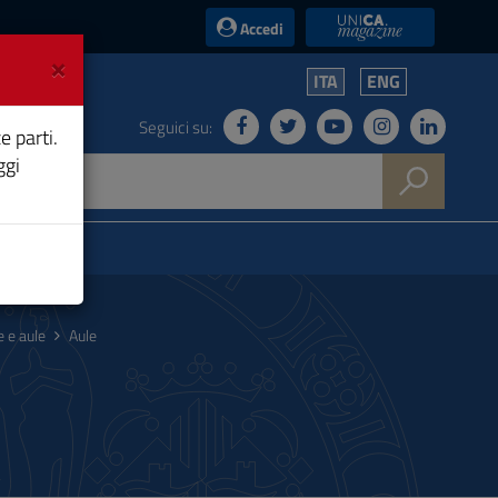
UniCA News
Accedi
×
ITA
ENG
Seguici su:
e parti.
ggi
e e aule
Aule