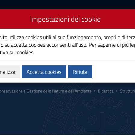
Impostazioni dei cookie
Gestione della Natura e
ito utilizza cookies utili al suo funzionamento, propri e di terz
o su accetta cookies acconsenti all'uso. Per saperne di più le
iva sui cookies
Calendari e orari
Qualità e miglioramento
nalizza
Accetta cookies
Rifiuta
onservazione e Gestione della Natura e dell’Ambiente
Didattica
Struttur