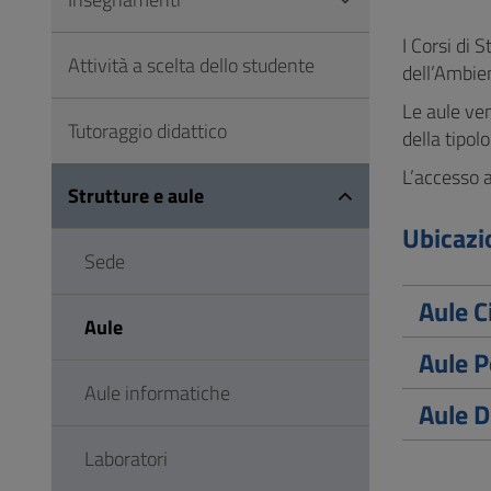
Vai
al
I Corsi di 
Attività a scelta dello studente
Footer
dell’Ambien
Le aule ven
Tutoraggio didattico
della tipol
L’accesso a
Strutture e aule
Ubicazio
Sede
Aule C
Aule
Aule P
Aule informatiche
Aule D
Laboratori