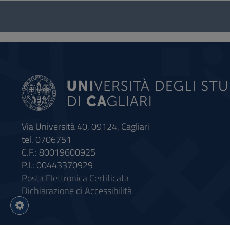
Questionario
e
social
Via Università 40, 09124, Cagliari
tel. 0706751
C.F.: 80019600925
P.I.: 00443370929
Posta Elettronica Certificata
Dichiarazione di Accessibilità
Impostazioni
cookie