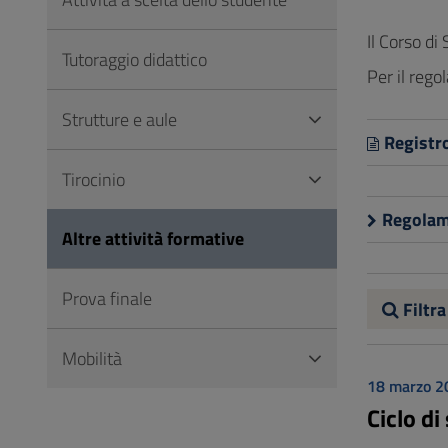
Vai
al
Il Corso di
Tutoraggio didattico
Footer
Per il rego
Strutture e aule
Registr
Tirocinio
Regolam
Altre attività formative
Prova finale
Filtra
Mobilità
18 marzo 2
Ciclo di