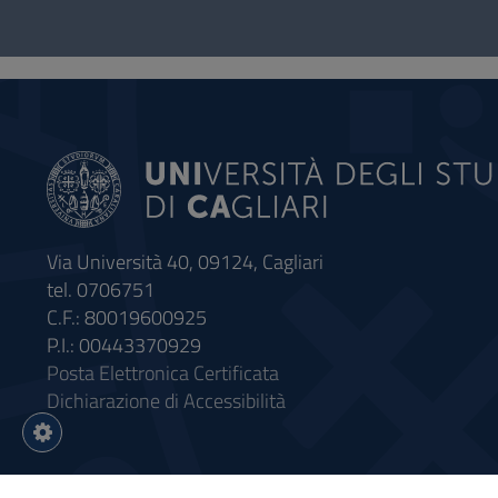
Questionario
e
social
Via Università 40, 09124, Cagliari
tel. 0706751
C.F.: 80019600925
P.I.: 00443370929
Posta Elettronica Certificata
Dichiarazione di Accessibilità
Impostazioni
cookie