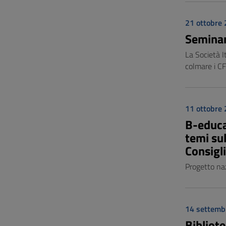
21 ottobre
Seminari
La Società I
colmare i CF
11 ottobre
B-educat
temi sul
Consigli
Progetto na
14 settemb
Bibliote