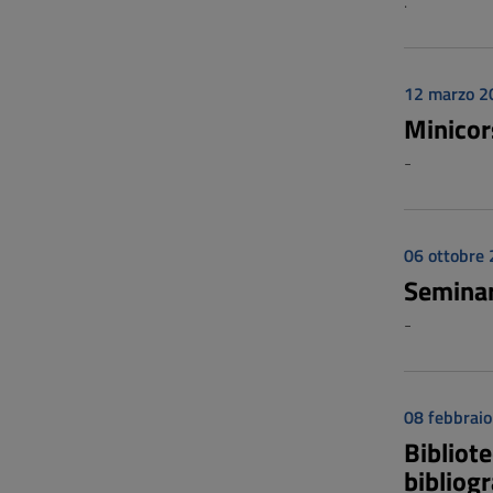
.
12 marzo 2
Minicors
-
06 ottobre
Seminar
-
08 febbrai
Bibliote
bibliogr