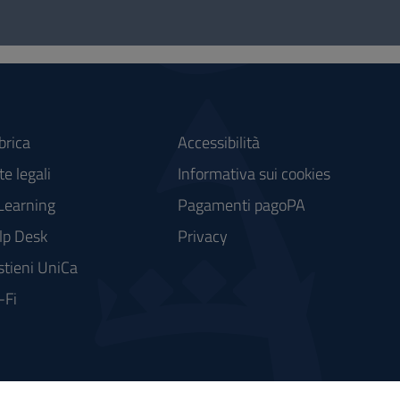
brica
Accessibilità
e legali
Informativa sui cookies
Learning
Pagamenti pagoPA
lp Desk
Privacy
stieni UniCa
-Fi