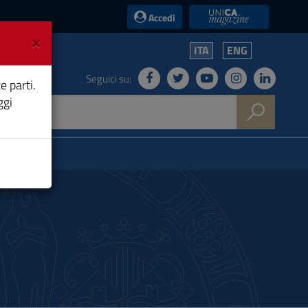
UniCA News
Accedi
×
ITA
ENG
Seguici su:
e parti.
ggi