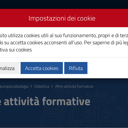
Impostazioni dei cookie
gia
ito utilizza cookies utili al suo funzionamento, propri e di terz
o su accetta cookies acconsenti all'uso. Per saperne di più le
iva sui cookies
Calendari e orari
Qualità e miglioramento
nalizza
Accetta cookies
Rifiuta
europsicobiologia
Didattica
Altre attività formative
e attività formative