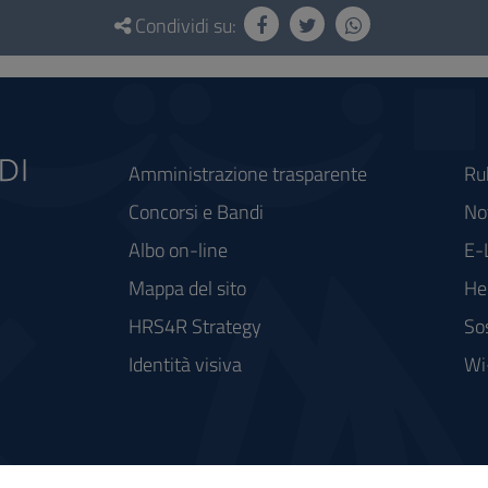
Condividi su:
Amministrazione trasparente
Ru
Concorsi e Bandi
Not
Albo on-line
E-
Mappa del sito
He
HRS4R Strategy
So
Identità visiva
Wi