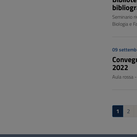
bibliog
Seminario ri
Biologia e F
09 settemb
Convegn
2022
Aula rossa -
1
2