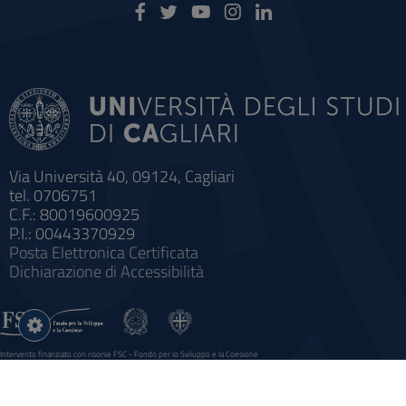
Via Università 40, 09124, Cagliari
tel. 0706751
C.F.: 80019600925
P.I.: 00443370929
Posta Elettronica Certificata
Dichiarazione di Accessibilità
Impostazioni
cookie
Intervento finanziato con risorse FSC - Fondo per lo Sviluppo e la Coesione
Sistema informatico gestionale integrato a supporto della didattica e della ricerca e potenziamento dei servizi online
agli studenti