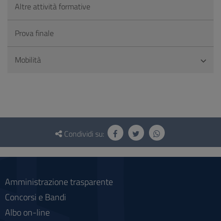
Altre attività formative
Prova finale
Mobilità
Questionario
e
Condividi su:
social
Amministrazione trasparente
Concorsi e Bandi
Albo on-line