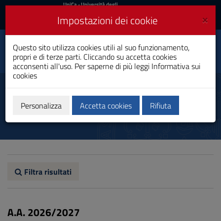
UniCa
UniCa
- Università degli
Studi di Cagliari
e
×
Impostazioni dei cookie
UniCA News
Accedi
Accedi
Questo sito utilizza cookies utili al suo funzionamento,
Neuropsicobiologia
Toggle
propri e di terze parti. Cliccando su accetta cookies
Laurea Magistrale
navigation
acconsenti all'uso. Per saperne di più leggi
Informativa sui
cookies
Vai
al
Percorso formativo
Contenuto
Vai
Personalizza
Accetta cookies
Rifiuta
alla
navigazione
del
sito
Vai
al
Footer
Filtra risultati
A.A. 2026/2027