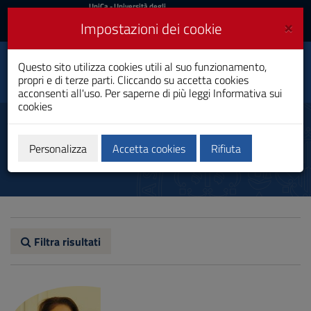
UniCa
UniCa
- Università degli
Studi di Cagliari
e
×
Impostazioni dei cookie
UniCA News
Accedi
Accedi
Questo sito utilizza cookies utili al suo funzionamento,
Neuropsicobiologia
Toggle
propri e di terze parti. Cliccando su accetta cookies
Laurea Magistrale
navigation
acconsenti all'uso. Per saperne di più leggi
Informativa sui
cookies
Vai
al
Docenti
Contenuto
Vai
Personalizza
Accetta cookies
Rifiuta
alla
navigazione
del
sito
Vai
al
Footer
Filtra risultati