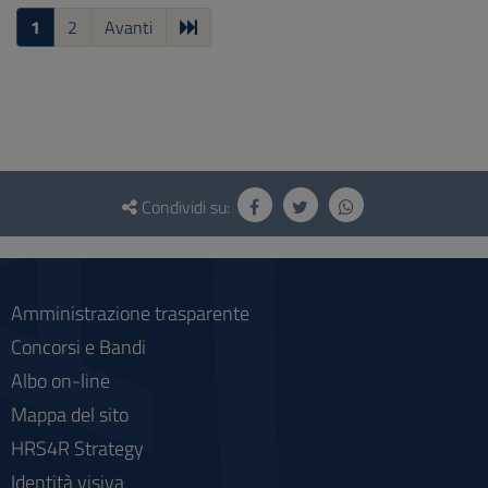
1
2
Avanti
Questionario
e
Condividi su:
social
Amministrazione trasparente
Concorsi e Bandi
Albo on-line
Mappa del sito
HRS4R Strategy
Identità visiva