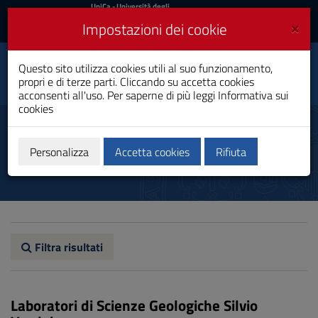
UniCa
UniCa
- Università degli
Studi di Cagliari
e
×
Impostazioni dei cookie
UniCA News
Accedi
Accedi
Questo sito utilizza cookies utili al suo funzionamento,
Informatica
Toggle
propri e di terze parti. Cliccando su accetta cookies
Laurea
navigation
acconsenti all'uso. Per saperne di più leggi
Informativa sui
cookies
Vai
al
Laboratori
Contenuto
Vai
Personalizza
Accetta cookies
Rifiuta
alla
navigazione
del
sito
Vai
al
Footer
Filtra risultati
Laboratori di Scienze Geologiche Silvio