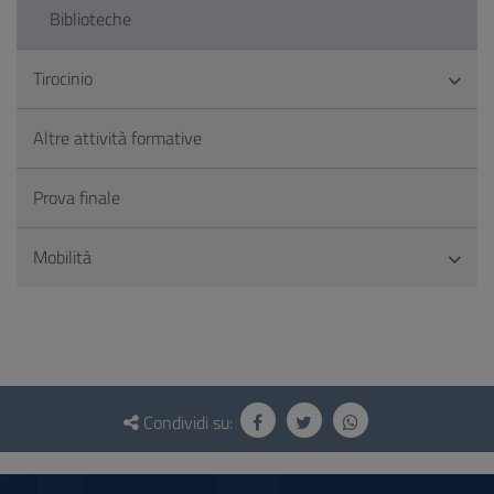
Biblioteche
Tirocinio
Altre attività formative
Prova finale
Mobilità
Questionario
e
Condividi su:
social