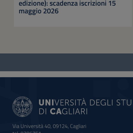
edizione): scadenza iscrizioni 15
maggio 2026
Questionario
e
social
Via Università 40, 09124, Cagliari