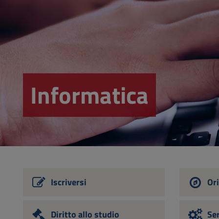
Vai
al
Footer
Informatica
Iscriversi
Ori
Diritto allo studio
Ser