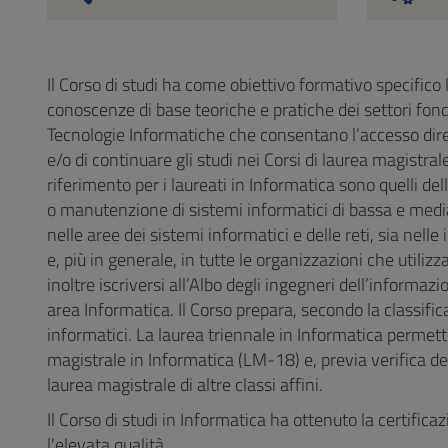
Il Corso di studi ha come obiettivo formativo specifico 
conoscenze di base teoriche e pratiche dei settori fond
Tecnologie Informatiche che consentano l’accesso diret
e/o di continuare gli studi nei Corsi di laurea magistral
riferimento per i laureati in Informatica sono quelli d
o manutenzione di sistemi informatici di bassa e media
nelle aree dei sistemi informatici e delle reti, sia nel
e, più in generale, in tutte le organizzazioni che utiliz
inoltre iscriversi all’Albo degli ingegneri dell’informazio
area Informatica. Il Corso prepara, secondo la classifica
informatici.
La laurea triennale in Informatica permette
magistrale in Informatica (LM-18) e, previa verifica dell
laurea magistrale di altre classi affini.
Il Corso di studi in Informatica ha ottenuto la certific
l'elevata qualità.