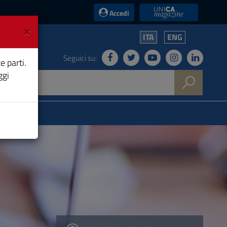
UniCA News
Accedi
×
ITA
ENG
Seguici su:
e parti.
ggi