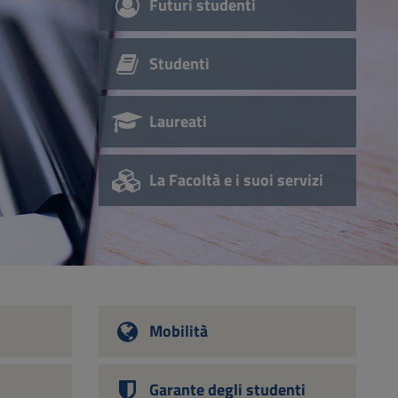
Futuri studenti
Studenti
Laureati
La Facoltà e i suoi servizi
Mobilità
Garante degli studenti