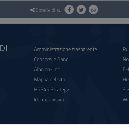
Condividi su:
Amministrazione trasparente
Ru
Concorsi e Bandi
Not
Albo on-line
E-
Mappa del sito
He
HRS4R Strategy
So
Identità visiva
Wi