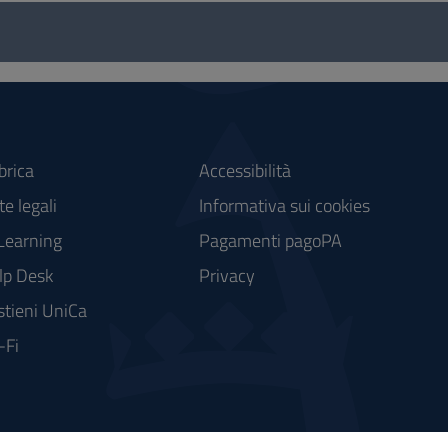
brica
Accessibilità
e legali
Informativa sui cookies
Learning
Pagamenti pagoPA
lp Desk
Privacy
stieni UniCa
-Fi