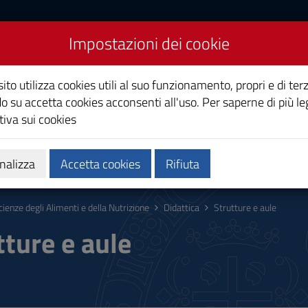
Impostazioni dei cookie
menti e della Nutrizione
ito utilizza cookies utili al suo funzionamento, propri e di terz
o su accetta cookies acconsenti all'uso. Per saperne di più le
iva sui cookies
Calendari e orari
Qualità e miglioramento
nalizza
Accetta cookies
Rifiuta
cienze degli Alimenti e della Nutrizione
Didattica
Strutture e aule
tture e aule