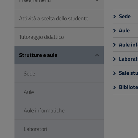
Vai
al
Sede
Attività a scelta dello studente
Footer
Aule
Tutoraggio didattico
Aule in
Strutture e aule
Laborat
Sale st
Sede
Bibliot
Aule
Aule informatiche
Laboratori