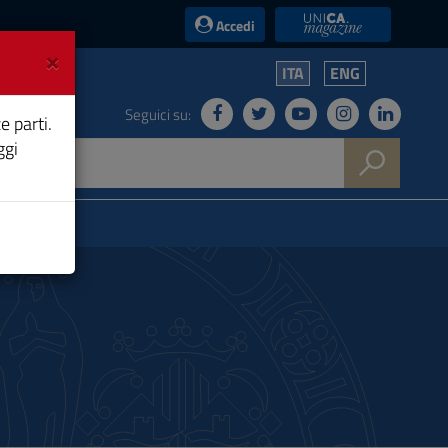
UniCA News
Accedi
×
ITA
ENG
Seguici su:
e parti.
ggi