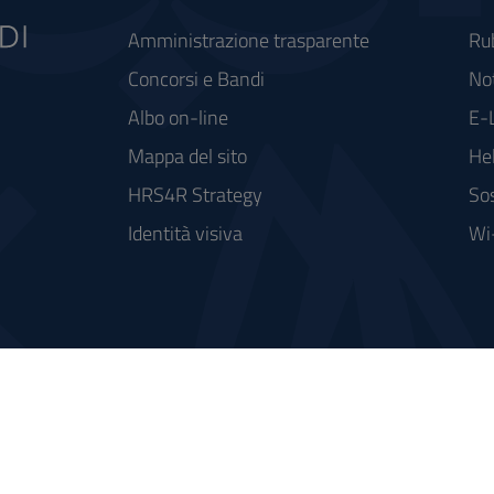
Amministrazione trasparente
Ru
Concorsi e Bandi
Not
Albo on-line
E-
Mappa del sito
He
HRS4R Strategy
Sos
Identità visiva
Wi
rse FSC - Fondo per lo Sviluppo e la Coesione
integrato a supporto della didattica e della ricerca e potenziamento dei servizi online agli studenti