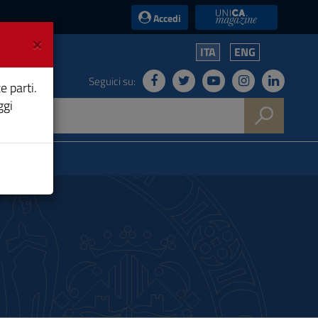
UniCA News
Accedi
×
ITA
ENG
Seguici su:
e parti.
ggi