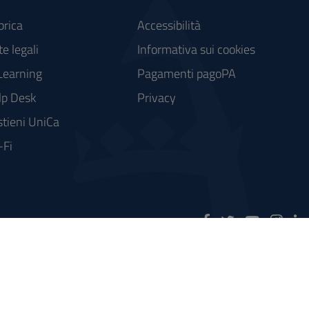
brica
Accessibilità
e legali
Informativa sui cookies
Learning
Pagamenti pagoPA
lp Desk
Privacy
tieni UniCa
-Fi