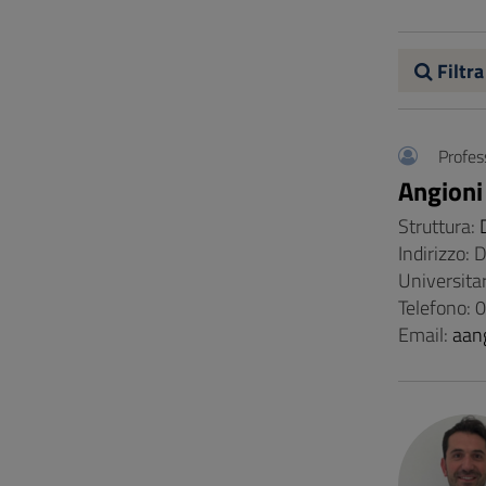
Vai
al
Footer
Filtra
Profes
Angioni
Struttura:
Indirizzo
Universita
Telefono:
Email:
aan