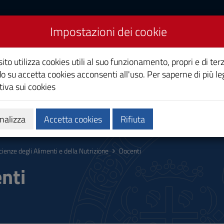
Impostazioni dei cookie
menti e della Nutrizione
ito utilizza cookies utili al suo funzionamento, propri e di terz
o su accetta cookies acconsenti all'uso. Per saperne di più le
iva sui cookies
Calendari e orari
Qualità e miglioramento
nalizza
Accetta cookies
Rifiuta
cienze degli Alimenti e della Nutrizione
Docenti
nti