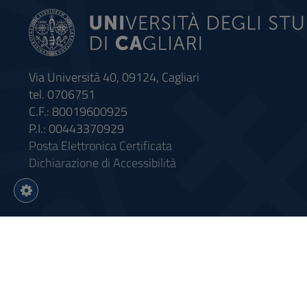
Via Università 40, 09124, Cagliari
tel. 0706751
C.F.: 80019600925
P.I.: 00443370929
Posta Elettronica Certificata
Dichiarazione di Accessibilità
Impostazioni
cookie
Intervento finanziato con riso
Sistema informatico gestionale 