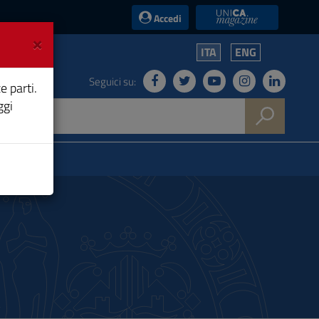
UniCA News
Accedi
×
ITA
ENG
Seguici su:
e parti.
ggi