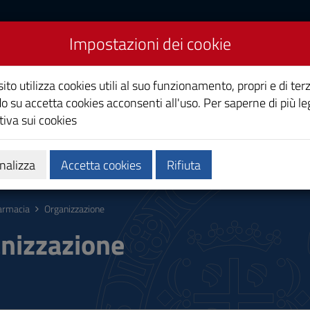
Impostazioni dei cookie
ito utilizza cookies utili al suo funzionamento, propri e di terz
co
o su accetta cookies acconsenti all'uso. Per saperne di più le
iva sui cookies
Calendari e orari
Qualità e miglioramento
nalizza
Accetta cookies
Rifiuta
armacia
Organizzazione
nizzazione