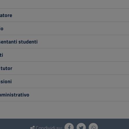
atore
io
entanti studenti
ti
 tutor
sioni
mministrativo
Condividi su: