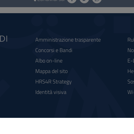
Amministrazione trasparente
Ru
Concorsi e Bandi
Not
Albo on-line
E-
Mappa del sito
He
HRS4R Strategy
So
Identità visiva
Wi