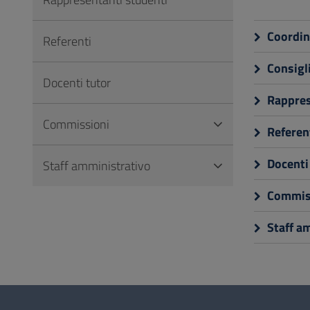
Vai
al
Coordin
Referenti
Footer
Consigl
Docenti tutor
Rappres
Commissioni
Referen
Docenti
Staff amministrativo
Commis
Staff a
Questionario