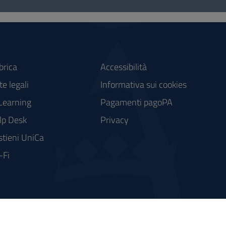
brica
Accessibilità
e legali
Informativa sui cookies
Learning
Pagamenti pagoPA
lp Desk
Privacy
stieni UniCa
-Fi