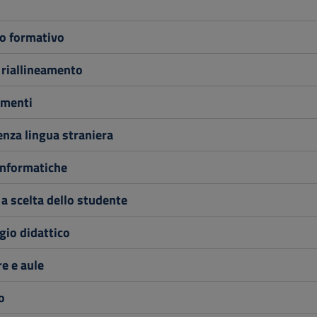
o formativo
 riallineamento
menti
nza lingua straniera
informatiche
 a scelta dello studente
io didattico
e e aule
o