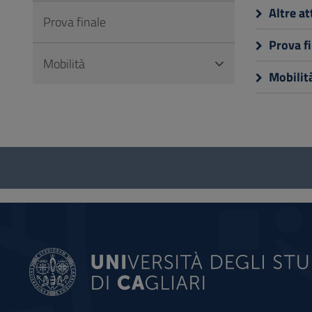
Altre at
Prova finale
Prova fi
Mobilità
Mobilit
Questionario
e
social