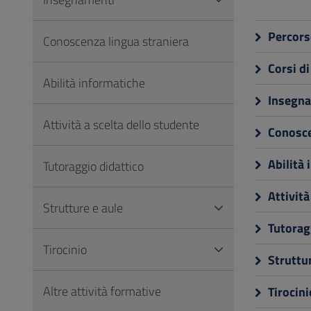
Vai
al
Percors
Conoscenza lingua straniera
Footer
Corsi di
Abilità informatiche
Insegna
Attività a scelta dello studente
Conosce
Abilità 
Tutoraggio didattico
Attività
Strutture e aule
Tutoragg
Tirocinio
Struttur
Altre attività formative
Tirocini