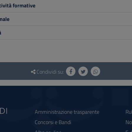
tività formative
nale
à
Condividi su:
Amministrazione trasparente
Ru
Concorsi e Bandi
Not