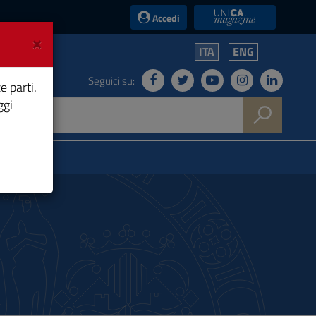
UniCA News
Accedi
×
ITA
ENG
Seguici su:
e parti.
ggi