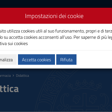
Impostazioni dei cookie
ito utilizza cookies utili al suo funzionamento, propri e di terz
co
o su accetta cookies acconsenti all'uso. Per saperne di più le
iva sui cookies
Calendari e orari
Qualità e miglioramento
nalizza
Accetta cookies
Rifiuta
armacia
Didattica
ttica