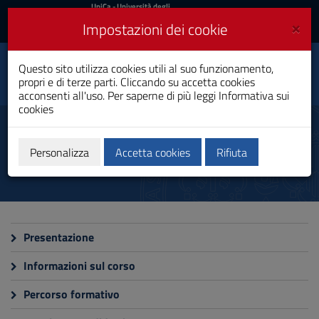
UniCa
UniCa
- Università degli
Studi di Cagliari
e
×
Impostazioni dei cookie
UniCA News
Accedi
Accedi
Scienze delle
Questo sito utilizza cookies utili al suo funzionamento,
Professioni Sanitarie
Toggle
propri e di terze parti. Cliccando su accetta cookies
della Prevenzione
navigation
acconsenti all'uso. Per saperne di più leggi
Informativa sui
Laurea Magistrale
cookies
Vai
al
Corso
Contenuto
Vai
Personalizza
Accetta cookies
Rifiuta
alla
navigazione
del
sito
Vai
al
Presentazione
Footer
Informazioni sul corso
Percorso formativo