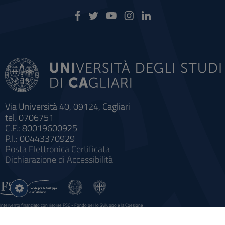
Via Università 40, 09124, Cagliari
tel. 0706751
C.F.: 80019600925
P.I.: 00443370929
Posta Elettronica Certificata
Dichiarazione di Accessibilità
Impostazioni
cookie
Intervento finanziato con risorse FSC - Fondo per lo Sviluppo e la Coesione
Sistema informatico gestionale integrato a supporto della didattica e della ricerca e potenziamento dei servizi online
agli studenti