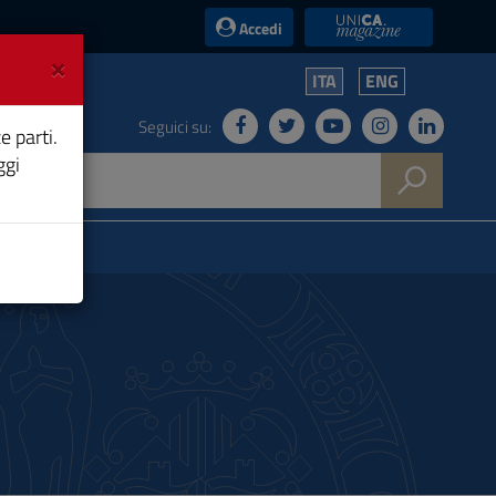
UniCA News
Accedi
×
ITA
ENG
Seguici su:
e parti.
ggi