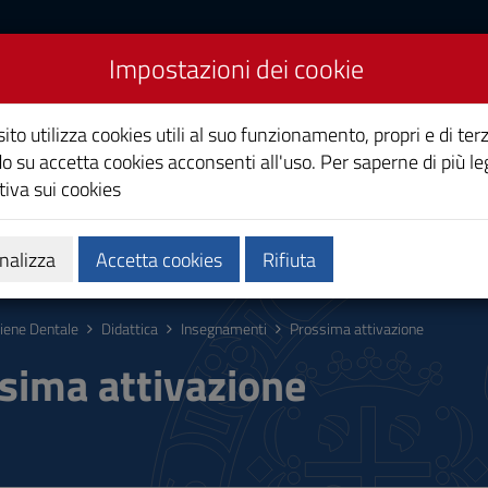
Impostazioni dei cookie
ito utilizza cookies utili al suo funzionamento, propri e di terz
o su accetta cookies acconsenti all'uso. Per saperne di più le
iva sui cookies
Calendari e orari
Qualità e miglioramento
nalizza
Accetta cookies
Rifiuta
giene Dentale
Didattica
Insegnamenti
Prossima attivazione
sima attivazione