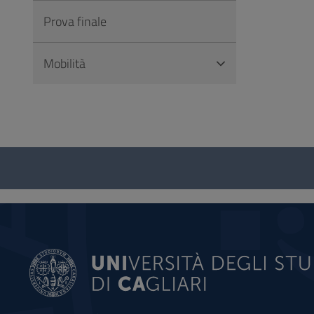
Prova finale
Mobilità
Questionario
e
social