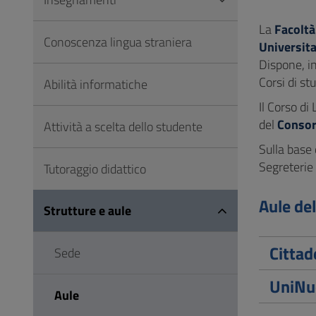
Vai
al
La
Facoltà
Conoscenza lingua straniera
Footer
Universit
Dispone, in
Corsi di st
Abilità informatiche
Il Corso di
del
Consor
Attività a scelta dello studente
Sulla base 
Segreterie
Tutoraggio didattico
Aule del
Strutture e aule
Cittad
Sede
UniNu
Aule