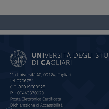
Questionario
e
social
Via Università 40, 09124, Cagliari
tel. 0706751
C.F.: 80019600925
P.I.: 00443370929
Posta Elettronica Certificata
Dichiarazione di Accessibilità