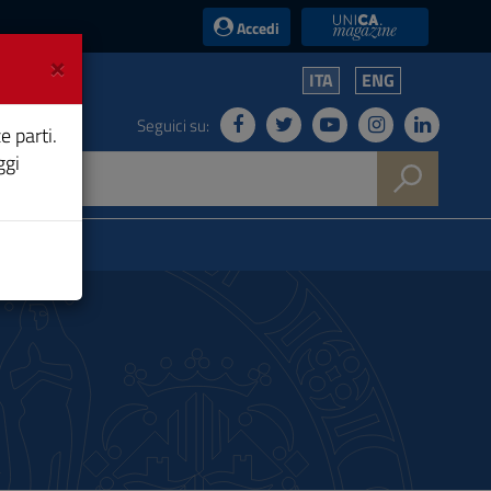
UniCA News
Accedi
×
ITA
ENG
Seguici su:
e parti.
ggi