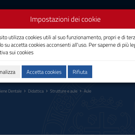
Impostazioni dei cookie
ito utilizza cookies utili al suo funzionamento, propri e di terz
o su accetta cookies acconsenti all'uso. Per saperne di più le
iva sui cookies
Calendari e orari
Qualità e miglioramento
nalizza
Accetta cookies
Rifiuta
giene Dentale
Didattica
Strutture e aule
Aule