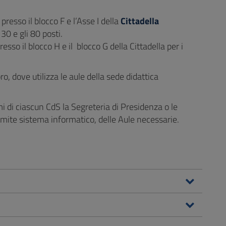
 presso il blocco F e l’Asse I della
Cittadella
30 e gli 80 posti.
esso il blocco H e il blocco G della Cittadella per i
o, dove utilizza le aule della sede didattica
mi di ciascun CdS la Segreteria di Presidenza o le
amite sistema informatico, delle Aule necessarie.