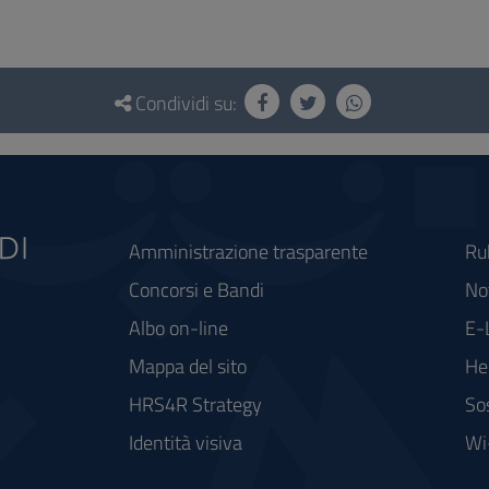
Condividi su:
Amministrazione trasparente
Ru
Concorsi e Bandi
Not
Albo on-line
E-
Mappa del sito
He
HRS4R Strategy
So
Identità visiva
Wi