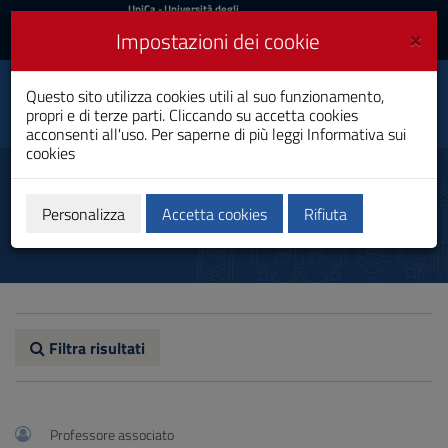
UniCa
UniCa
- Università degli
Studi di Cagliari
e
×
Impostazioni dei cookie
UniCA News
Accedi
Accedi
Questo sito utilizza cookies utili al suo funzionamento,
Igiene Dentale
Toggle
propri e di terze parti. Cliccando su accetta cookies
Laurea
navigation
acconsenti all'uso. Per saperne di più leggi
Informativa sui
cookies
Vai
al
Docenti
Contenuto
Vai
Personalizza
Accetta cookies
Rifiuta
alla
navigazione
del
sito
Vai
al
Footer
Filtra risultati
Professore associato