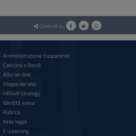
Questionario
e
Condividi su:
social
Amministrazione trasparente
Concorsi e Bandi
Albo on-line
Mappa del sito
HRS4R Strategy
Identità visiva
Rubrica
Note legali
E-Learning