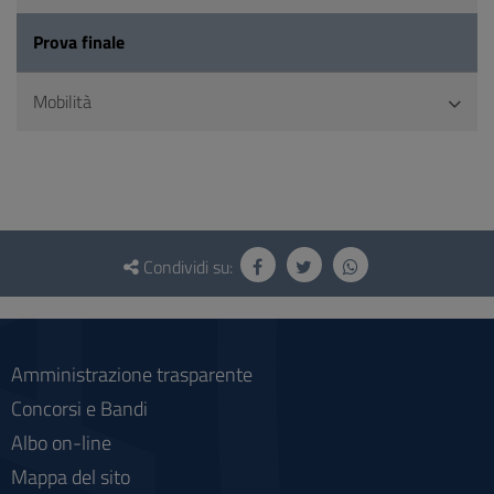
Prova finale
Mobilità
Questionario
e
Condividi su:
social
Amministrazione trasparente
Concorsi e Bandi
Albo on-line
Mappa del sito