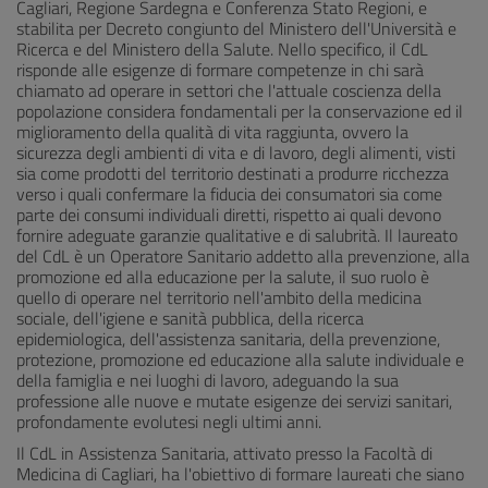
Cagliari, Regione Sardegna e Conferenza Stato Regioni, e
stabilita per Decreto congiunto del Ministero dell'Università e
Ricerca e del Ministero della Salute. Nello specifico, il CdL
risponde alle esigenze di formare competenze in chi sarà
chiamato ad operare in settori che l'attuale coscienza della
popolazione considera fondamentali per la conservazione ed il
miglioramento della qualità di vita raggiunta, ovvero la
sicurezza degli ambienti di vita e di lavoro, degli alimenti, visti
sia come prodotti del territorio destinati a produrre ricchezza
verso i quali confermare la fiducia dei consumatori sia come
parte dei consumi individuali diretti, rispetto ai quali devono
fornire adeguate garanzie qualitative e di salubrità. Il laureato
del CdL è un Operatore Sanitario addetto alla prevenzione, alla
promozione ed alla educazione per la salute, il suo ruolo è
quello di operare nel territorio nell'ambito della medicina
sociale, dell'igiene e sanità pubblica, della ricerca
epidemiologica, dell'assistenza sanitaria, della prevenzione,
protezione, promozione ed educazione alla salute individuale e
della famiglia e nei luoghi di lavoro, adeguando la sua
professione alle nuove e mutate esigenze dei servizi sanitari,
profondamente evolutesi negli ultimi anni.
Il CdL in Assistenza Sanitaria, attivato presso la Facoltà di
Medicina di Cagliari, ha l'obiettivo di formare laureati che siano