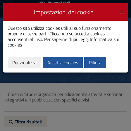
UniCa
UniCa
- Università degli
Studi di Cagliari
e
×
Impostazioni dei cookie
UniCA News
Accedi
Accedi
Questo sito utilizza cookies utili al suo funzionamento,
Ostetricia
Toggle
propri e di terze parti. Cliccando su accetta cookies
Laurea
navigation
acconsenti all'uso. Per saperne di più leggi
Informativa sui
cookies
Vai
al
Altre attività formative
Contenuto
Vai
Personalizza
Accetta cookies
Rifiuta
alla
navigazione
del
sito
Vai
Il Corso di Studio organizza periodicamente attività e seminari
al
integrativi e li pubblicizza con specifici avvisi.
Footer
Filtra risultati