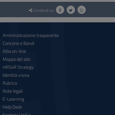
Questionario
e
Condividi su:
social
Amministrazione trasparente
Concorsi e Bandi
Albo on-line
Mappa del sito
HRS4R Strategy
Identità visiva
Rubrica
Note legali
E-Learning
Help Desk
Sostieni UniCa