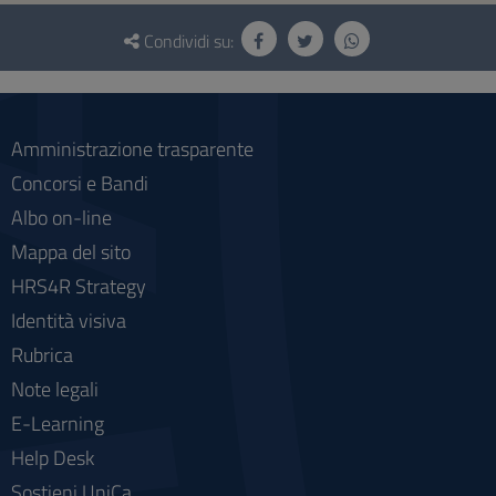
Questionario
e
Condividi su:
social
Amministrazione trasparente
Concorsi e Bandi
Albo on-line
Mappa del sito
HRS4R Strategy
Identità visiva
Rubrica
Note legali
E-Learning
Help Desk
Sostieni UniCa