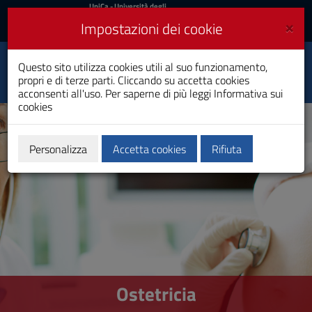
UniCa
UniCa
- Università degli
Studi di Cagliari
e
×
Impostazioni dei cookie
UniCA News
Accedi
Accedi
Questo sito utilizza cookies utili al suo funzionamento,
Ostetricia
Toggle
propri e di terze parti. Cliccando su accetta cookies
Laurea
navigation
acconsenti all'uso. Per saperne di più leggi
Informativa sui
cookies
Vai
al
Contenuto
Vai
Personalizza
Accetta cookies
Rifiuta
alla
navigazione
del
sito
Vai
al
Footer
Ostetricia