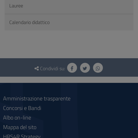
Lauree
Calendario didattico
Questionario
e
Condividi su:
social
Amministrazione trasparente
Concorsi e Bandi
Albo on-line
Mappa del sito
HRS4R Strategy