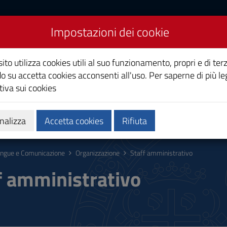
Impostazioni dei cookie
cazione
ito utilizza cookies utili al suo funzionamento, propri e di terz
o su accetta cookies acconsenti all'uso. Per saperne di più le
iva sui cookies
Calendari e orari
Qualità e miglioramento
nalizza
Accetta cookies
Rifiuta
ingue e Comunicazione
Organizzazione
Staff amministrativo
f amministrativo