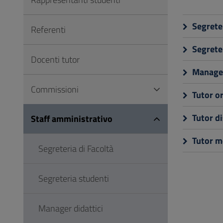
Vai
al
Segreter
Referenti
Footer
Segrete
Docenti tutor
Manager
Commissioni
Tutor o
Tutor di
Staff amministrativo
Tutor mo
Segreteria di Facoltà
Segreteria studenti
Manager didattici