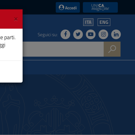
UniCA News
Accedi
×
ITA
ENG
Seguici su:
e parti.
ggi