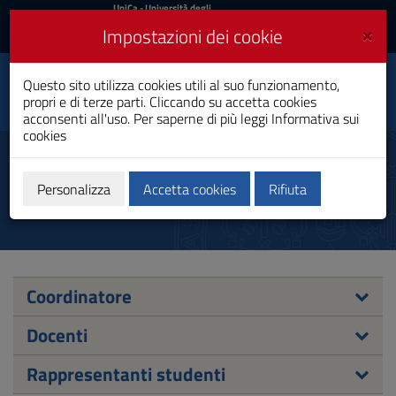
UniCa
UniCa
- Università degli
Studi di Cagliari
e
×
Impostazioni dei cookie
UniCA News
Accedi
Accedi
Questo sito utilizza cookies utili al suo funzionamento,
Lingue e Comunicazione
Toggle
propri e di terze parti. Cliccando su accetta cookies
Laurea
navigation
acconsenti all'uso. Per saperne di più leggi
Informativa sui
cookies
Vai
al
Consiglio
Contenuto
Vai
Personalizza
Accetta cookies
Rifiuta
alla
navigazione
del
sito
Vai
al
Coordinatore
Footer
Docenti
Rappresentanti studenti