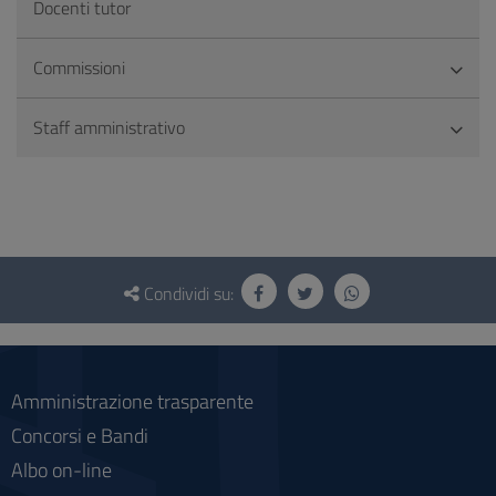
Docenti tutor
Commissioni
Staff amministrativo
Questionario
e
Condividi su:
social
Amministrazione trasparente
Concorsi e Bandi
Albo on-line